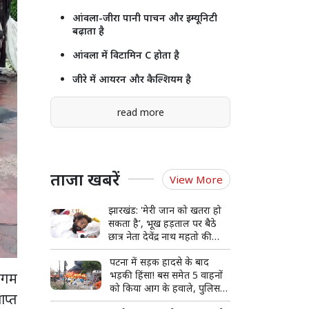
आंवला-जीरा पानी पाचन और इम्यूनिटी
बढ़ाता है
आंवला में विटामिन C होता है
जीरे में आयरन और कैल्शियम है
read more
ताजा खबरें
View More
झारखंड: 'मेरी जान को खतरा हो
सकता है', भूख हड़ताल पर बैठे
छात्र नेता देवेंद्र नाथ महतो की
बिगड़ी हालत, अस्पताल में भर्ती
पटना में सड़क हादसे के बाद
भड़की हिंसा! बस समेत 5 वाहनों
संगम
को किया आग के हवाले, पुलिस
ाप्त
और मीडिया पर भी पथराव