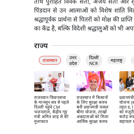
तीर्थ पुरोहित विवेक सती, अजय सती और सु
पिंडदान से उन आत्माओं को विशेष शांति मिल
श्रद्धापूर्वक प्रार्थना से पितरों को मोक्ष क
का केंद्र है, बल्कि विदेशी श्रद्धालुओं को भी
राज्य
उत्तर
दिल्ली
राजस्थान
महाराष्ट्र
प्रदेश
NCR
राजस्थान विधानसभा
राजस्थान में किसानों
प्रधानमंत
के मानसून सत्र से पहले
के लिए सुरक्षा कवच
योजना (श
दिल्ली पहुंचे CM
बनी प्रधानमंत्री फसल
तहत 6,1
भजनलाल, केंद्रीय गृह
बीमा योजना, लाखों
को मंजूर
मंत्री अमित शाह से की
अन्नदाताओं को मिला
करोड़ रुप
मुलाकात
आर्थिक सुरक्षा कवच
सहायता स