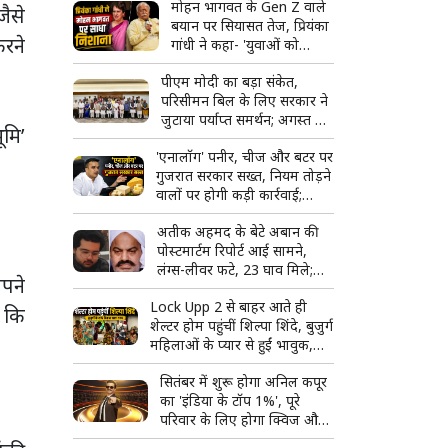
मोहन भागवत के Gen Z वाले
जैसे
बयान पर सियासत तेज, प्रियंका
करने
गांधी ने कहा- 'युवाओं को
उनके...'
पीएम मोदी का बड़ा संकेत,
परिसीमन बिल के लिए सरकार ने
जुटाया पर्याप्त समर्थन; अगस्त में
ूमि’
हो सकता है विशेष सत्र
'एनालॉग' पनीर, चीज और बटर पर
गुजरात सरकार सख्त, नियम तोड़ने
वालों पर होगी कड़ी कार्रवाई;
टास्क फोर्स बनाने का ऐलान
अतीक अहमद के बेटे अबान की
पोस्टमार्टम रिपोर्ट आई सामने,
लंग्स-लीवर फटे, 23 घाव मिले;
अपने
शव देखकर रो पड़ा भाई अहजम
Lock Upp 2 से बाहर आते ही
ं कि
शेल्टर होम पहुंचीं शिल्पा शिंदे, बुजुर्ग
महिलाओं के प्यार से हुईं भावुक,
बोलीं- 'ऐसा लग रहा है जैसे मैं ही
सितंबर में शुरू होगा अनिल कपूर
जीत गई'
का 'इंडिया के टॉप 1%', पूरे
परिवार के लिए होगा क्विज और
मस्ती का शानदार कॉम्बो