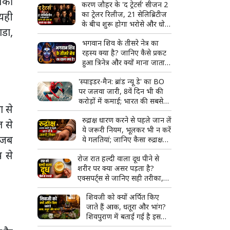
तंकी
करण जौहर के 'द ट्रेटर्स' सीजन 2
का ट्रेलर रिलीज, 21 सेलिब्रिटीज
 यही
के बीच शुरू होगा भरोसे और धोखे
ाडा,
का सबसे बड़ा खेल
भगवान शिव के तीसरे नेत्र का
रहस्य क्या है? जानिए कैसे प्रकट
हुआ त्रिनेत्र और क्यों माना जाता है
दिव्य शक्ति का प्रतीक
'स्पाइडर-मैन: ब्रांड न्यू डे' का BO
पर जलवा जारी, 8वें दिन भी की
करोड़ों में कमाई; भारत की सबसे
ा से
बड़ी हॉलीवुड फिल्म बनने से इतनी
रुद्राक्ष धारण करने से पहले जान लें
दूर
ल से
ये जरूरी नियम, भूलकर भी न करें
र जब
ये गलतियां; जानिए कैसा रुद्राक्ष
माना जाता है शुभ
म से
रोज रात हल्दी वाला दूध पीने से
शरीर पर क्या असर पड़ता है?
एक्सपर्ट्स से जानिए सही तरीका,
फायदे और किन लोगों को करना
शिवजी को क्यों अर्पित किए
चाहिए परहेज
जाते हैं आक, धतूरा और भांग?
शिवपुराण में बताई गई है इसकी
खास वजह