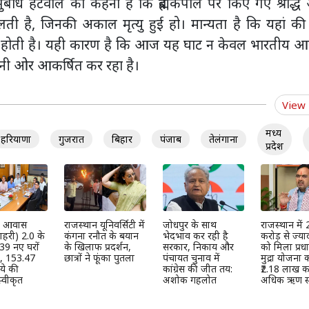
बोध हटवाल का कहना है कि ब्रह्मकपाल पर किए गए श्राद्ध
ती है, जिनकी अकाल मृत्यु हुई हो। मान्यता है कि यहां क
ी प्राप्ति होती है। यही कारण है कि आज यह घाट न केवल भारतीय आ
 अपनी ओर आकर्षित कर रहा है।
View
मध्य
हरियाणा
गुजरात
बिहार
पंजाब
तेलंगाना
प्रदेश
्री आवास
राजस्थान यूनिवर्सिटी में
जोधपुर के साथ
राजस्थान में
हरी) 2.0 के
कंगना रनौत के बयान
भेदभाव कर रही है
करोड़ से ज्या
39 नए घरों
के खिलाफ प्रदर्शन,
सरकार, निकाय और
को मिला प्रधान
ी, 153.47
छात्रों ने फूंका पुतला
पंचायत चुनाव में
मुद्रा योजना
ये की
कांग्रेस की जीत तय:
₹2.18 लाख कर
्वीकृत
अशोक गहलोत
अधिक ऋण स्