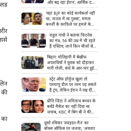
ओर बढ़ रहा ईरान’, आर्थिक दबाव
ब्लड
बढ़ाने की तैयारी
‘वहां BJP का कोई कार्यकर्ता नहीं
था, जनता में था गुस्सा’, ममता
बनर्जी के काफिले पर हमले के
शरीर
बाद बोले CM शुभेंदु अधिकारी
राहुल गांधी ने बताया फिटनेस
इससे
का मंत्र, 56 की उम्र में भी रहते
हैं एक्टिव; जानें किन चीजों से
बनाई दूरी
बिहार: मोतिहारी में बेखौफ
अपराधियों ने युवक को दौड़ाकर
मारी गोली, कंधे के आर-पार हुई
गोली; 3 आरोपी गिरफ्तार
स्ट्रेट ऑफ होर्मुज खुला तो
ुलिन
परमाणु डील पर नरम पड़ सकते
हैं ट्रंप, लेकिन ईरान ने रख दीं
र की
कई कड़ी शर्तें
प्रीति जिंटा ने अमिताभ बच्चन के
बर्थडे मैसेज का नहीं दिया था
जवाब, KBC में बिग बी ने की
र का
शिकायत; दिखाया सबूत
दूसरे रविवार 'स्पाइडर-मैन' का
बॉक्स ऑफिस पर जलवा, 'अवतार