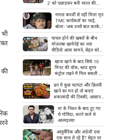
2' को पछाड़कर बनी भारत की
सबसे ज्यादा कमाई करने वाली
ममता बनर्जी से नहीं मिला मृत
हॉलीवुड फिल्म
TMC कार्यकर्ता का भाई,
बोला- ‘अब उनसे बात करके...’
ज भी
घायल होने की खबरों के बीच
िक्त
मोजतबा खामेनेई का नया
वीडियो आया सामने, सेहत को
लेकर क्या है अपडेट?
खाना खाने के बाद सिर्फ 10
मिनट की वॉक, ब्लड शुगर
ब की
कंट्रोल रखने में मिल सकती है
मदद
व्रत में कुछ चटपटा और क्रिस्पी
खाने का मन हो तो बनाएं
शकरकंदी की टिक्की, आसान है
रेसिपी
मां के निधन के बाद टूट गए
ानिक
थे गोविंदा, करने वाले थे
आत्महत्या!
भरने
आयुर्वेदिक और अंग्रेजी दवा
एक साथ ले रहे हैं? सेहत पर