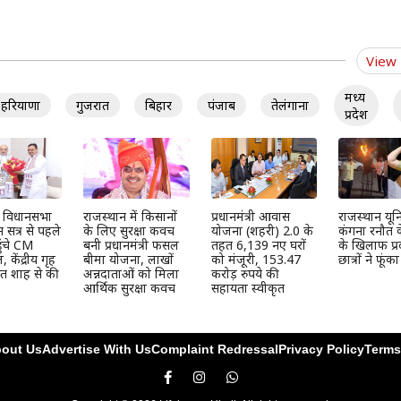
View
मध्य
हरियाणा
गुजरात
बिहार
पंजाब
तेलंगाना
प्रदेश
न विधानसभा
राजस्थान में किसानों
प्रधानमंत्री आवास
राजस्थान यूनिव
 सत्र से पहले
के लिए सुरक्षा कवच
योजना (शहरी) 2.0 के
कंगना रनौत 
ुंचे CM
बनी प्रधानमंत्री फसल
तहत 6,139 नए घरों
के खिलाफ प्र
केंद्रीय गृह
बीमा योजना, लाखों
को मंजूरी, 153.47
छात्रों ने फूंक
मित शाह से की
अन्नदाताओं को मिला
करोड़ रुपये की
आर्थिक सुरक्षा कवच
सहायता स्वीकृत
out Us
Advertise With Us
Complaint Redressal
Privacy Policy
Terms