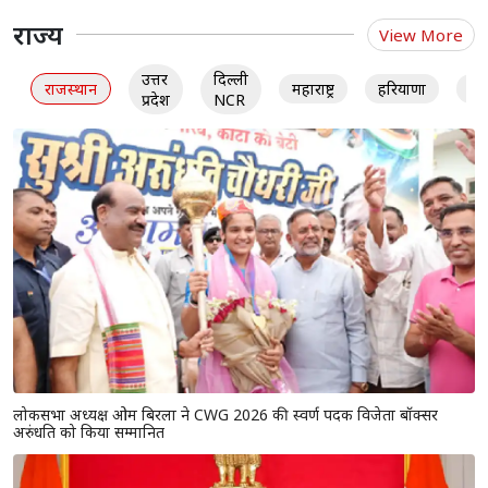
राज्य
View More
उत्तर
दिल्ली
राजस्थान
महाराष्ट्र
हरियाणा
गु
प्रदेश
NCR
लोकसभा अध्यक्ष ओम बिरला ने CWG 2026 की स्वर्ण पदक विजेता बॉक्सर
अरुंधति को किया सम्मानित