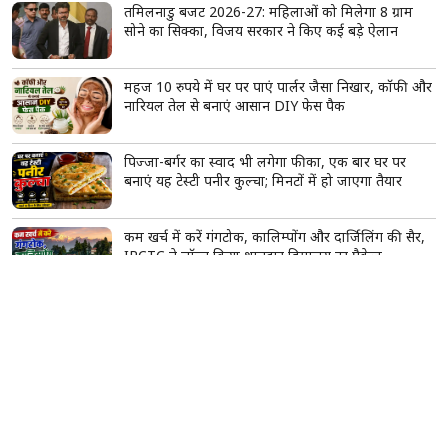
तमिलनाडु बजट 2026-27: महिलाओं को मिलेगा 8 ग्राम
सोने का सिक्का, विजय सरकार ने किए कई बड़े ऐलान
महज 10 रुपये में घर पर पाएं पार्लर जैसा निखार, कॉफी और
नारियल तेल से बनाएं आसान DIY फेस पैक
पिज्जा-बर्गर का स्वाद भी लगेगा फीका, एक बार घर पर
बनाएं यह टेस्टी पनीर कुल्चा; मिनटों में हो जाएगा तैयार
कम खर्च में करें गंगटोक, कालिम्पोंग और दार्जिलिंग की सैर,
IRCTC ने लॉन्च किया शानदार हिमालय टूर पैकेज
Oppo ने लॉन्च किया 10,000mAh बैटरी वाला नया 5G
स्मार्टफोन, दमदार स्पेसिफिकेशन के साथ मार्केट में दी दस्तक
देश में 56% वाहन बिना बीमा के सड़कों पर दौड़ रहे, सुप्रीम
कोर्ट सख्त, बिना इंश्योरेंस गाड़ियों पर कार्रवाई तेज करने के
निर्देश