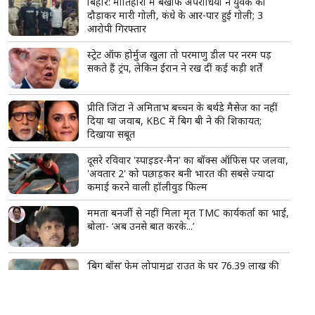
बिहार: मोतिहारी में बेखौफ अपराधियों ने युवक को
दौड़ाकर मारी गोली, कंधे के आर-पार हुई गोली; 3
आरोपी गिरफ्तार
स्ट्रेट ऑफ होर्मुज खुला तो परमाणु डील पर नरम पड़
सकते हैं ट्रंप, लेकिन ईरान ने रख दीं कई कड़ी शर्तें
प्रीति जिंटा ने अमिताभ बच्चन के बर्थडे मैसेज का नहीं
दिया था जवाब, KBC में बिग बी ने की शिकायत;
दिखाया सबूत
दूसरे रविवार 'स्पाइडर-मैन' का बॉक्स ऑफिस पर जलवा,
'अवतार 2' को पछाड़कर बनी भारत की सबसे ज्यादा
कमाई करने वाली हॉलीवुड फिल्म
ममता बनर्जी से नहीं मिला मृत TMC कार्यकर्ता का भाई,
बोला- ‘अब उनसे बात करके...’
‘बिग बॉस’ फेम लोपामुद्रा राउत के घर 76.39 लाख की
चोरी, कैश-सोना लेकर भागा आरोपी; बिहार से पुलिस ने
दबोचा