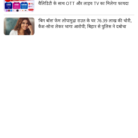
वैलिडिटी के साथ OTT और लाइव TV का मिलेगा फायदा
‘बिग बॉस’ फेम लोपामुद्रा राउत के घर 76.39 लाख की चोरी,
कैश-सोना लेकर भागा आरोपी; बिहार से पुलिस ने दबोचा
खाना खाने के बाद सिर्फ 10 मिनट की वॉक, ब्लड शुगर
कंट्रोल रखने में मिल सकती है मदद
‘मिर्जापुर: द मूवी’ के नए पोस्टर्स ने बढ़ाया रोमांच, कालीन
भैया से मुन्ना तक फिर दिखेगा पुराना भौकाल
8,999 रुपये में खरीदें Lava का 5000mAh बैटरी वाला
फोन, Amazon Sale में मिल रहा शानदार ऑफर
कांवड़ यात्रा में छाया हरियाणवी गाना, YouTube पर 157
मिलियन से ज्यादा व्यूज; गली-मोहल्लों से लेकर सड़कों तक
गूंज रहा देसी भजन