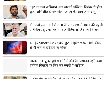
CJP का नया अभियान 'क्या बोलती पब्लिक' सितंबर से होगा
शुरू, अभिजीत दीपके बोले- जनता की आवाज सीधे सुनेंगे
यौन उत्पीड़न मामले में सजा के बाद तरुण तेजपाल की पहली
प्रतिक्रिया, खुद को बताया राजनीतिक साजिश का शिकार
43 इंच Smart TV पर बड़ी छूट, Flipkart पर आधी कीमत
से भी कम में खरीदने का मौका
आसाराम बापू को सुप्रीम कोर्ट से अंतरिम जमानत नहीं, कहा-
तबीयत बिगड़ने पर फिर कर सकते हैं आवेदन
पश्चिम बंगाल: मस्जिदों से लाउडस्पीकर हटाने के निर्देश पर
नौशाद सिद्दीकी ने उठाए सवाल, बोले- लिखित में दें
JPSC विवाद पर छात्रों का आंदोलन और तेज, हेमंत सोरेन से
मांगा इस्तीफा; बोले- 'मुख्यमंत्री पद के योग्य नहीं'