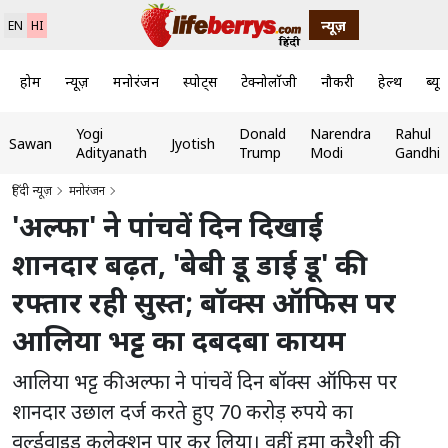
न्यूज़
EN
HI
होम
न्यूज़
मनोरंजन
स्पोर्ट्स
टेक्नोलॉजी
नौकरी
हेल्थ
ब्यूट
Yogi
Donald
Narendra
Rahul
Sawan
Jyotish
Adityanath
Trump
Modi
Gandhi
हिंदी न्यूज़
मनोरंजन
'अल्फा' ने पांचवें दिन दिखाई
शानदार बढ़त, 'बेबी डू डाई डू' की
रफ्तार रही सुस्त; बॉक्स ऑफिस पर
आलिया भट्ट का दबदबा कायम
आलिया भट्ट की अल्फा ने पांचवें दिन बॉक्स ऑफिस पर
शानदार उछाल दर्ज करते हुए 70 करोड़ रुपये का
वर्ल्डवाइड कलेक्शन पार कर लिया। वहीं हुमा कुरैशी की