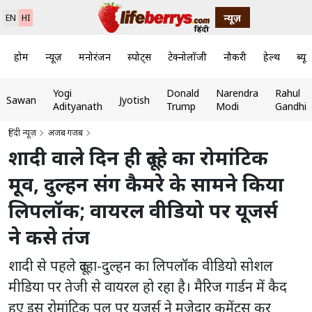
न्यूज़
EN
HI
होम
न्यूज़
मनोरंजन
स्पोर्ट्स
टेक्नोलॉजी
नौकरी
हेल्थ
ब्यूट
Yogi
Donald
Narendra
Rahul
Sawan
Jyotish
Adityanath
Trump
Modi
Gandhi
हिंदी न्यूज़
अजब गजब
शादी वाले दिन ही दूल्हे का रोमांटिक
मूव, दुल्हन संग कैमरे के सामने किया
लिपलॉक; वायरल वीडियो पर यूजर्स
ने कसे तंज
शादी से पहले दूल्हा-दुल्हन का लिपलॉक वीडियो सोशल
मीडिया पर तेजी से वायरल हो रहा है। मैरिज गार्डन में कैद
हुए इस रोमांटिक पल पर यूजर्स ने मजेदार कमेंट्स कर