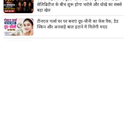
सेलिब्रिटीज के बीच शुरू होगा भरोसे और धोखे का सबसे
बड़ा खेल
टीनएज गर्ल्स घर पर बनाएं दूध-चीनी का फेस पैक, डेड
स्किन और अनचाहे बाल हटाने में मिलेगी मदद
सावन में महादेव को चढ़ाएं ये खास फूल, एक फूल का
फल माना जाता है हजार बिल्वपत्रों के बराबर
सूर्य का सिंह राशि में गोचर, इन 2 राशियों की चमकेगी
किस्मत; शिक्षा-करियर में मिलेंगे सफलता के नए मौके
प्रेमिका के पति को रास्ते से हटाने फ्लाइट से आया
आरोपी, हत्या के बाद कोसी नदी में फेंका शव, 3
गिरफ्तार
बेगूसराय में टूटी टांग पर प्लास्टर की जगह बांधा गत्ते का
टुकड़ा, वीडियो वायरल होते ही मचा हड़कंप; जांच के
आदेश