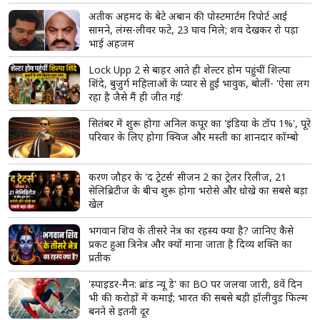
मोहन भागवत के Gen Z वाले बयान पर सियासत तेज,
प्रियंका गांधी ने कहा- 'युवाओं को उनके...'
पीएम मोदी का बड़ा संकेत, परिसीमन बिल के लिए सरकार ने
जुटाया पर्याप्त समर्थन; अगस्त में हो सकता है विशेष सत्र
'एनालॉग' पनीर, चीज और बटर पर गुजरात सरकार सख्त,
नियम तोड़ने वालों पर होगी कड़ी कार्रवाई; टास्क फोर्स बनाने
का ऐलान
अतीक अहमद के बेटे अबान की पोस्टमार्टम रिपोर्ट आई
सामने, लंग्स-लीवर फटे, 23 घाव मिले; शव देखकर रो पड़ा
भाई अहजम
Lock Upp 2 से बाहर आते ही शेल्टर होम पहुंचीं शिल्पा
शिंदे, बुजुर्ग महिलाओं के प्यार से हुईं भावुक, बोलीं- 'ऐसा लग
रहा है जैसे मैं ही जीत गई'
सितंबर में शुरू होगा अनिल कपूर का 'इंडिया के टॉप 1%', पूरे
परिवार के लिए होगा क्विज और मस्ती का शानदार कॉम्बो