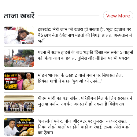
UPI से पैसे भेजना आसान है, इसलिए इसकी सुरक्षा के लिए PIN का
ध्यान रखना जरूरी है।
समय-समय पर UPI PIN बदलने से ऑनलाइन फ्रॉड का खतरा कम होता
है।
PIN भूलने पर डेबिट कार्ड और OTP से आसानी से रीसेट किया जा
सकता है।
read more
ताजा खबरें
View More
झारखंड: 'मेरी जान को खतरा हो सकता है', भूख हड़ताल पर
बैठे छात्र नेता देवेंद्र नाथ महतो की बिगड़ी हालत, अस्पताल में
भर्ती
पटना में सड़क हादसे के बाद भड़की हिंसा! बस समेत 5 वाहनों
को किया आग के हवाले, पुलिस और मीडिया पर भी पथराव