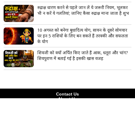
करण जौहर के 'द ट्रेटर्स' सीजन 2 का ट्रेलर रिलीज, 21
सेलिब्रिटीज के बीच शुरू होगा भरोसे और धोखे का सबसे बड़ा
खेल
भगवान शिव के तीसरे नेत्र का रहस्य क्या है? जानिए कैसे
प्रकट हुआ त्रिनेत्र और क्यों माना जाता है दिव्य शक्ति का
प्रतीक
'स्पाइडर-मैन: ब्रांड न्यू डे' का BO पर जलवा जारी, 8वें दिन
भी की करोड़ों में कमाई; भारत की सबसे बड़ी हॉलीवुड फिल्म
बनने से इतनी दूर
रुद्राक्ष धारण करने से पहले जान लें ये जरूरी नियम, भूलकर
भी न करें ये गलतियां; जानिए कैसा रुद्राक्ष माना जाता है शुभ
10 अगस्त को बनेगा बुधादित्य योग, सावन के दूसरे सोमवार
पर इन 5 राशियों के लिए बन सकते हैं तरक्की और सफलता
के योग
शिवजी को क्यों अर्पित किए जाते हैं आक, धतूरा और भांग?
शिवपुराण में बताई गई है इसकी खास वजह