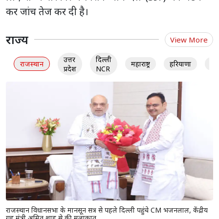
कर जांच तेज कर दी है।
राज्य
View More
उत्तर
दिल्ली
राजस्थान
महाराष्ट्र
हरियाणा
गु
प्रदेश
NCR
राजस्थान विधानसभा के मानसून सत्र से पहले दिल्ली पहुंचे CM भजनलाल, केंद्रीय
गृह मंत्री अमित शाह से की मुलाकात