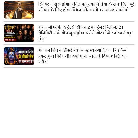
सितंबर में शुरू होगा अनिल कपूर का 'इंडिया के टॉप 1%', पूरे
परिवार के लिए होगा क्विज और मस्ती का शानदार कॉम्बो
करण जौहर के 'द ट्रेटर्स' सीजन 2 का ट्रेलर रिलीज, 21
सेलिब्रिटीज के बीच शुरू होगा भरोसे और धोखे का सबसे बड़ा
खेल
भगवान शिव के तीसरे नेत्र का रहस्य क्या है? जानिए कैसे
प्रकट हुआ त्रिनेत्र और क्यों माना जाता है दिव्य शक्ति का
प्रतीक
'स्पाइडर-मैन: ब्रांड न्यू डे' का BO पर जलवा जारी, 8वें दिन
भी की करोड़ों में कमाई; भारत की सबसे बड़ी हॉलीवुड फिल्म
बनने से इतनी दूर
रुद्राक्ष धारण करने से पहले जान लें ये जरूरी नियम, भूलकर
भी न करें ये गलतियां; जानिए कैसा रुद्राक्ष माना जाता है शुभ
रोज रात हल्दी वाला दूध पीने से शरीर पर क्या असर पड़ता है?
एक्सपर्ट्स से जानिए सही तरीका, फायदे और किन लोगों को
करना चाहिए परहेज