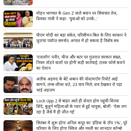
ताजा खबरें
View More
झारखंड: 'मेरी जान को खतरा हो सकता है', भूख हड़ताल पर
बैठे छात्र नेता देवेंद्र नाथ महतो की बिगड़ी हालत, अस्पताल में
भर्ती
पटना में सड़क हादसे के बाद भड़की हिंसा! बस समेत 5 वाहनों
को किया आग के हवाले, पुलिस और मीडिया पर भी पथराव
मोहन भागवत के Gen Z वाले बयान पर सियासत तेज,
प्रियंका गांधी ने कहा- 'युवाओं को उनके...'
पीएम मोदी का बड़ा संकेत, परिसीमन बिल के लिए सरकार ने
जुटाया पर्याप्त समर्थन; अगस्त में हो सकता है विशेष सत्र
'एनालॉग' पनीर, चीज और बटर पर गुजरात सरकार सख्त,
नियम तोड़ने वालों पर होगी कड़ी कार्रवाई; टास्क फोर्स बनाने