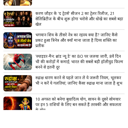
का ऐलान
अतीक अहमद के बेटे अबान की पोस्टमार्टम रिपोर्ट आई
सामने, लंग्स-लीवर फटे, 23 घाव मिले; शव देखकर रो पड़ा
भाई अहजम
Lock Upp 2 से बाहर आते ही शेल्टर होम पहुंचीं शिल्पा
शिंदे, बुजुर्ग महिलाओं के प्यार से हुईं भावुक, बोलीं- 'ऐसा लग
रहा है जैसे मैं ही जीत गई'
सितंबर में शुरू होगा अनिल कपूर का 'इंडिया के टॉप 1%', पूरे
परिवार के लिए होगा क्विज और मस्ती का शानदार कॉम्बो
करण जौहर के 'द ट्रेटर्स' सीजन 2 का ट्रेलर रिलीज, 21
सेलिब्रिटीज के बीच शुरू होगा भरोसे और धोखे का सबसे बड़ा
खेल
भगवान शिव के तीसरे नेत्र का रहस्य क्या है? जानिए कैसे
प्रकट हुआ त्रिनेत्र और क्यों माना जाता है दिव्य शक्ति का
प्रतीक
'स्पाइडर-मैन: ब्रांड न्यू डे' का BO पर जलवा जारी, 8वें दिन
भी की करोड़ों में कमाई; भारत की सबसे बड़ी हॉलीवुड फिल्म