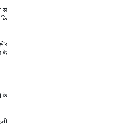
 से
ा कि
्थिर
ष के
ी के
ाहती