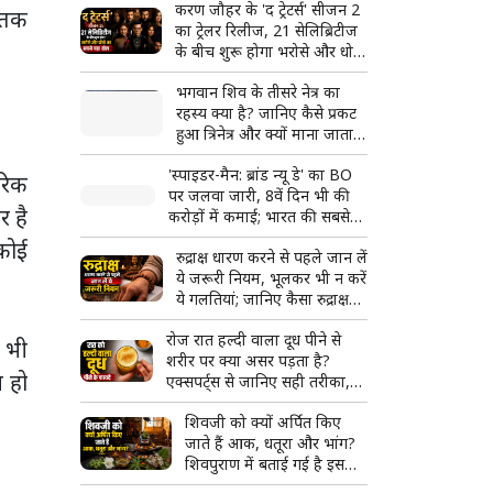
करण जौहर के 'द ट्रेटर्स' सीजन 2
द तक
का ट्रेलर रिलीज, 21 सेलिब्रिटीज
के बीच शुरू होगा भरोसे और धोखे
का सबसे बड़ा खेल
भगवान शिव के तीसरे नेत्र का
रहस्य क्या है? जानिए कैसे प्रकट
हुआ त्रिनेत्र और क्यों माना जाता है
दिव्य शक्ति का प्रतीक
'स्पाइडर-मैन: ब्रांड न्यू डे' का BO
तरिक
पर जलवा जारी, 8वें दिन भी की
र है
करोड़ों में कमाई; भारत की सबसे
बड़ी हॉलीवुड फिल्म बनने से इतनी
कोई
रुद्राक्ष धारण करने से पहले जान लें
दूर
ये जरूरी नियम, भूलकर भी न करें
ये गलतियां; जानिए कैसा रुद्राक्ष
माना जाता है शुभ
रोज रात हल्दी वाला दूध पीने से
ा भी
शरीर पर क्या असर पड़ता है?
म हो
एक्सपर्ट्स से जानिए सही तरीका,
फायदे और किन लोगों को करना
शिवजी को क्यों अर्पित किए
चाहिए परहेज
जाते हैं आक, धतूरा और भांग?
शिवपुराण में बताई गई है इसकी
खास वजह