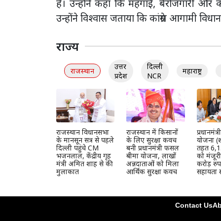
है। उन्होंने कहा कि महंगाई, बेरोजगारी और कान
उन्होंने विश्वास जताया कि कांग्रेस आगामी वि
राज्य
उत्तर
दिल्ली
राजस्थान
महाराष्ट्र
प्रदेश
NCR
राजस्थान विधानसभा
राजस्थान में किसानों
प्रधानमंत
के मानसून सत्र से पहले
के लिए सुरक्षा कवच
योजना (श
दिल्ली पहुंचे CM
बनी प्रधानमंत्री फसल
तहत 6,1
भजनलाल, केंद्रीय गृह
बीमा योजना, लाखों
को मंजूर
मंत्री अमित शाह से की
अन्नदाताओं को मिला
करोड़ रुप
मुलाकात
आर्थिक सुरक्षा कवच
सहायता स
Contact Us
Ab