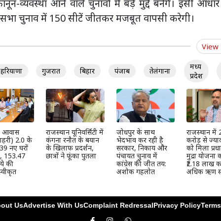
ून-व्यवस्था आने वाले चुनावों में बड़े मुद्दे बनेंगे। इसी आधा
धानसभा चुनाव में 150 सीटें जीतकर मजबूत वापसी करेगी।
View
मध्य
हरियाणा
गुजरात
बिहार
पंजाब
तेलंगाना
प्रदेश
्री आवास
राजस्थान यूनिवर्सिटी में
जोधपुर के साथ
राजस्थान में
हरी) 2.0 के
कंगना रनौत के बयान
भेदभाव कर रही है
करोड़ से ज्या
39 नए घरों
के खिलाफ प्रदर्शन,
सरकार, निकाय और
को मिला प्रधान
ी, 153.47
छात्रों ने फूंका पुतला
पंचायत चुनाव में
मुद्रा योजना
ये की
कांग्रेस की जीत तय:
₹2.18 लाख कर
्वीकृत
अशोक गहलोत
अधिक ऋण स्
out Us
Advertise With Us
Complaint Redressal
Privacy Policy
Terms