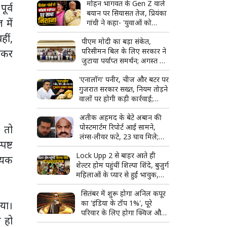
मोहन भागवत के Gen Z वाले
ूर्व
बयान पर सियासत तेज, प्रियंका
 में
गांधी ने कहा- 'युवाओं को
उनके...'
हीं,
पीएम मोदी का बड़ा संकेत,
परिसीमन बिल के लिए सरकार ने
ताकर
जुटाया पर्याप्त समर्थन; अगस्त में
हो सकता है विशेष सत्र
'एनालॉग' पनीर, चीज और बटर पर
गुजरात सरकार सख्त, नियम तोड़ने
वालों पर होगी कड़ी कार्रवाई;
टास्क फोर्स बनाने का ऐलान
अतीक अहमद के बेटे अबान की
पोस्टमार्टम रिपोर्ट आई सामने,
 तो
लंग्स-लीवर फटे, 23 घाव मिले;
पष्ट
शव देखकर रो पड़ा भाई अहजम
Lock Upp 2 से बाहर आते ही
श्यक
शेल्टर होम पहुंचीं शिल्पा शिंदे, बुजुर्ग
महिलाओं के प्यार से हुईं भावुक,
बोलीं- 'ऐसा लग रहा है जैसे मैं ही
सितंबर में शुरू होगा अनिल कपूर
जीत गई'
का 'इंडिया के टॉप 1%', पूरे
ाया।
परिवार के लिए होगा क्विज और
 हो
मस्ती का शानदार कॉम्बो