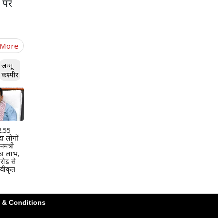
र पर
 More
जम्मू
कश्मीर
 2.55
दा लोगों
मंत्री
 का लाभ,
ोड़ से
वीकृत
 & Conditions