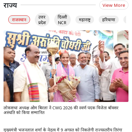
राज्य
View More
उत्तर
दिल्ली
राजस्थान
महाराष्ट्र
हरियाणा
गु
प्रदेश
NCR
लोकसभा अध्यक्ष ओम बिरला ने CWG 2026 की स्वर्ण पदक विजेता बॉक्सर
अरुंधति को किया सम्मानित