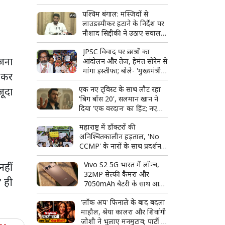
सकते हैं आवेदन
पश्चिम बंगाल: मस्जिदों से
लाउडस्पीकर हटाने के निर्देश पर
नौशाद सिद्दीकी ने उठाए सवाल,
बोले- लिखित में दें
JPSC विवाद पर छात्रों का
ोजना
आंदोलन और तेज, हेमंत सोरेन से
मांगा इस्तीफा; बोले- 'मुख्यमंत्री
 कर
पद के योग्य नहीं'
एक नए ट्विस्ट के साथ लौट रहा
जूदा
'बिग बॉस 20', सलमान खान ने
दिया 'एक वरदान' का हिंट; नए
प्रोमो ने बढ़ाई फैंस की उत्सुकता
महाराष्ट्र में डॉक्टरों की
अनिश्चितकालीन हड़ताल, 'No
CCMP' के नारों के साथ प्रदर्शन;
बॉम्बे हाईकोर्ट ने लिया स्वत: संज्ञान
Vivo S2 5G भारत में लॉन्च,
नहीं
32MP सेल्फी कैमरा और
" ही
7050mAh बैटरी के साथ आया
नया स्मार्टफोन
'लॉक अप' फिनाले के बाद बदला
माहौल, श्रेया कालरा और शिवांगी
जोशी ने भुलाए मनमुटाव; पार्टी में