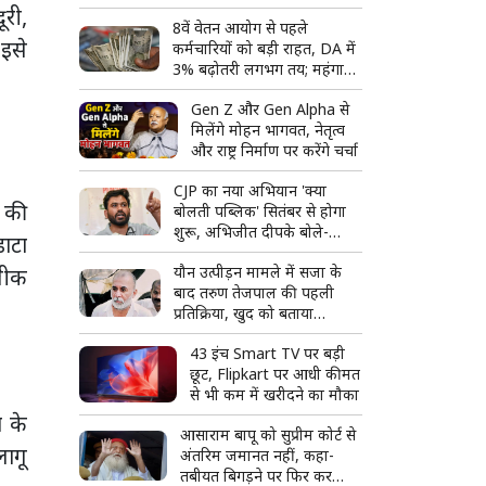
अपराध से सत्ता तक और फिर
ूरी,
8वें वेतन आयोग से पहले
बिखरते कुनबे की पूरी कहानी
 इसे
कर्मचारियों को बड़ी राहत, DA में
3% बढ़ोतरी लगभग तय; महंगाई
भत्ता 63% पहुंचने की उम्मीद
Gen Z और Gen Alpha से
मिलेंगे मोहन भागवत, नेतृत्व
और राष्ट्र निर्माण पर करेंगे चर्चा
CJP का नया अभियान 'क्या
 की
बोलती पब्लिक' सितंबर से होगा
शुरू, अभिजीत दीपके बोले-
डाटा
जनता की आवाज सीधे सुनेंगे
यौन उत्पीड़न मामले में सजा के
लीक
बाद तरुण तेजपाल की पहली
प्रतिक्रिया, खुद को बताया
राजनीतिक साजिश का शिकार
43 इंच Smart TV पर बड़ी
छूट, Flipkart पर आधी कीमत
से भी कम में खरीदने का मौका
ा के
आसाराम बापू को सुप्रीम कोर्ट से
लागू
अंतरिम जमानत नहीं, कहा-
तबीयत बिगड़ने पर फिर कर