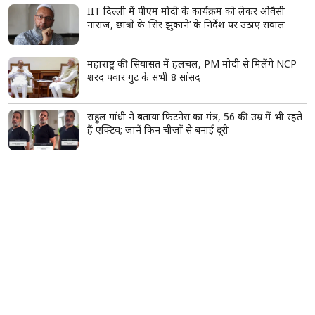
IIT दिल्ली में पीएम मोदी के कार्यक्रम को लेकर ओवैसी
नाराज, छात्रों के ‘सिर झुकाने’ के निर्देश पर उठाए सवाल
महाराष्ट्र की सियासत में हलचल, PM मोदी से मिलेंगे NCP
शरद पवार गुट के सभी 8 सांसद
राहुल गांधी ने बताया फिटनेस का मंत्र, 56 की उम्र में भी रहते
हैं एक्टिव; जानें किन चीजों से बनाई दूरी
बिहार: मोतिहारी में बेखौफ अपराधियों ने युवक को दौड़ाकर
मारी गोली, कंधे के आर-पार हुई गोली; 3 आरोपी गिरफ्तार
बिहार के सहरसा में पूजा का प्रसाद खाने के बाद 100 से
ज्यादा लोग बीमार, उल्टी-दस्त से मचा हड़कंप
बेडशीट से आती है सीलन और पसीने की बदबू? इन आसान
तरीकों से करें दूर