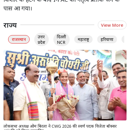
पास आ गया।
राज्य
View More
उत्तर
दिल्ली
राजस्थान
महाराष्ट्र
हरियाणा
गु
प्रदेश
NCR
लोकसभा अध्यक्ष ओम बिरला ने CWG 2026 की स्वर्ण पदक विजेता बॉक्सर