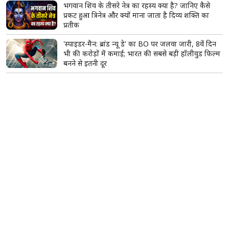
भगवान शिव के तीसरे नेत्र का रहस्य क्या है? जानिए कैसे
प्रकट हुआ त्रिनेत्र और क्यों माना जाता है दिव्य शक्ति का
प्रतीक
'स्पाइडर-मैन: ब्रांड न्यू डे' का BO पर जलवा जारी, 8वें दिन
भी की करोड़ों में कमाई; भारत की सबसे बड़ी हॉलीवुड फिल्म
बनने से इतनी दूर
रुद्राक्ष धारण करने से पहले जान लें ये जरूरी नियम, भूलकर
भी न करें ये गलतियां; जानिए कैसा रुद्राक्ष माना जाता है शुभ
Vivo S2 5G भारत में लॉन्च, 32MP सेल्फी कैमरा और
7050mAh बैटरी के साथ आया नया स्मार्टफोन
शिवजी को क्यों अर्पित किए जाते हैं आक, धतूरा और भांग?
शिवपुराण में बताई गई है इसकी खास वजह
Contact Us