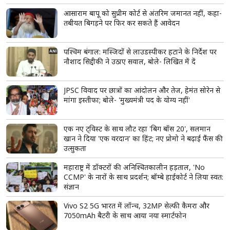
'एनालॉग' पनीर, चीज और बटर पर गुजरात सरकार सख्त,
नियम तोड़ने वालों पर होगी कड़ी कार्रवाई; टास्क फोर्स बनाने
का ऐलान
भाजपा की कांग्रेस से गुजारिश, सदन चलने दीजिए, अमित
शाह हर सवाल का देंगे जवाब
Lock Upp 2 से बाहर आते ही शेल्टर होम पहुंचीं शिल्पा
शिंदे, बुजुर्ग महिलाओं के प्यार से हुईं भावुक, बोलीं- 'ऐसा लग
रहा है जैसे मैं ही जीत गई'
आसाराम बापू को सुप्रीम कोर्ट से अंतरिम जमानत नहीं, कहा-
तबीयत बिगड़ने पर फिर कर सकते हैं आवेदन
पश्चिम बंगाल: मस्जिदों से लाउडस्पीकर हटाने के निर्देश पर
नौशाद सिद्दीकी ने उठाए सवाल, बोले- लिखित में दें
JPSC विवाद पर छात्रों का आंदोलन और तेज, हेमंत सोरेन से
मांगा इस्तीफा; बोले- 'मुख्यमंत्री पद के योग्य नहीं'