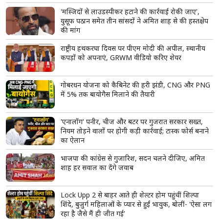
read more
ताजा खबरें
View More
UPI पेमेंट पर अब लगेगा चार्ज, लोकसभा से पास हुआ नया
विधेयक
'मस्जिदों से लाउडस्पीकर हटाने की कार्रवाई रोकी जाए',
युसूफ पठान समेत तीन सांसदों ने अमित शाह से की हस्तक्षेप
की मांग
राष्ट्रीय हथकरघा दिवस पर पीएम मोदी की अपील, स्थानीय
कपड़ों को अपनाएं, GRWM वीडियो करिए शेयर
गोबरधन योजना को कैबिनेट की हरी झंडी, CNG और PNG
में 5% तक बायोगैस मिलाने की तैयारी