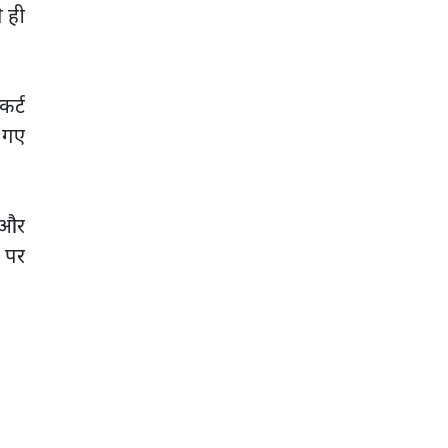
े ही
कर्ट
 गए
 और
ट पर
जम्मू
कश्मीर