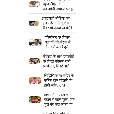
पहुंचे सीएम योगी,
प्रधानमंत्री आवास पर हुई
अहम मुलाकात; कई मुद्दों
इजरायली मीडिया का
पर चर्चा की उम्मीद
दावा- ईरान के सुप्रीम
लीडर मोजतबा खामेनेई
की हालत बेहद गंभीर,
परिसीमन पर विजय
कभी भी आ सकती है
थलपति की बैठक से
मौत की खबर
विपक्ष ने बनाई दूरी, 37
सांसदों ने किया
गोविंदा के साथ एयरपोर्ट
बहिष्कार
पर दिखीं कोमल रानी
स्वर्णकार, मिस्ट्री गर्ल को
लेकर फिर चर्चा में आया
सिद्धिविनायक मंदिर के
एक्टर का नाम
कथित दान घोटाले की
होगी जांच, CM
फडणवीस ने दिए जांच
सावन में महादेव को
के आदेश
चढ़ाएं ये खास फूल, एक
फूल का फल माना जाता
है हजार बिल्वपत्रों के
सूर्य का सिंह राशि में
बराबर