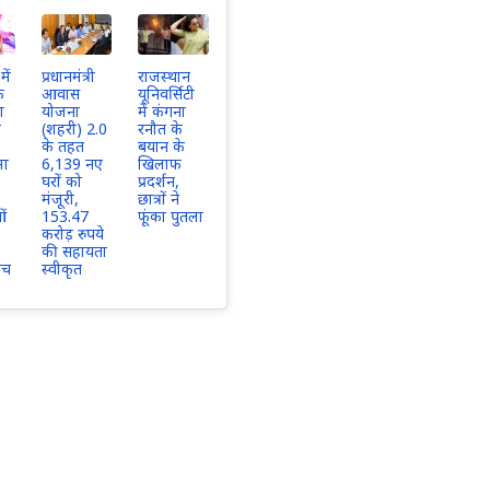
ें
प्रधानमंत्री
राजस्थान
े
आवास
यूनिवर्सिटी
ा
योजना
में कंगना
ी
(शहरी) 2.0
रनौत के
के तहत
बयान के
मा
6,139 नए
खिलाफ
घरों को
प्रदर्शन,
मंजूरी,
छात्रों ने
ओं
153.47
फूंका पुतला
करोड़ रुपये
की सहायता
वच
स्वीकृत