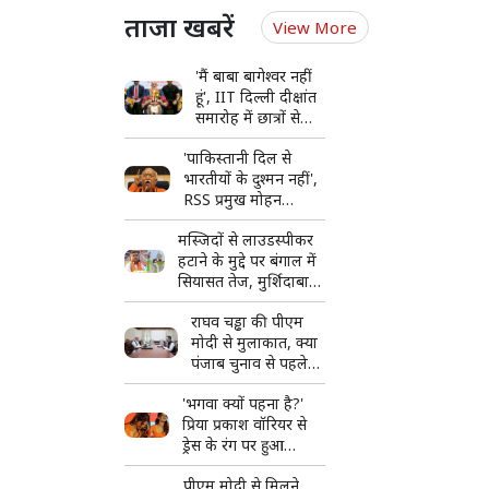
ताजा खबरें
View More
'मैं बाबा बागेश्वर नहीं
हूं', IIT दिल्ली दीक्षांत
समारोह में छात्रों से
बोले पीएम मोदी
'पाकिस्तानी दिल से
भारतीयों के दुश्मन नहीं',
RSS प्रमुख मोहन
भागवत ने भारत-पाक
मस्जिदों से लाउडस्पीकर
संबंधों पर दिया बड़ा
हटाने के मुद्दे पर बंगाल में
बयान
सियासत तेज, मुर्शिदाबाद
के दो सांसदों ने उठाई
राघव चड्ढा की पीएम
आवाज, शुभेंदु अधिकारी
मोदी से मुलाकात, क्या
से मिले
पंजाब चुनाव से पहले
मिलेगी बड़ी जिम्मेदारी?
'भगवा क्यों पहना है?'
प्रिया प्रकाश वॉरियर से
ड्रेस के रंग पर हुआ
सवाल, 'विंक गर्ल' ने दिया
पीएम मोदी से मिलने
शांत लेकिन करारा जवाब