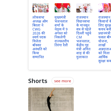
लोकसभा
मुख्यमंत्री
राजस्थान
राजस्थान म
अध्यक्ष ओम
भजनलाल
विधानसभा
किसानों क
बिरला ने
शर्मा के
के मानसून
लिए सुरक्ष
CWG
नेतृत्व में 9
सत्र से पहले
कवच बन
2026 की
अगस्त को
दिल्ली पहुंचे
प्रधानमंत्री
स्वर्ण पदक
निकलेगी
CM
फसल बी
विजेता
राज्यस्तरीय
भजनलाल,
योजना,
बॉक्सर
तिरंगा रैली
केंद्रीय गृह
लाखों
अरुंधति को
मंत्री अमित
अन्नदाता
किया
शाह से की
को मिला
सम्मानित
मुलाकात
आर्थिक
सुरक्षा क
Shorts
see more