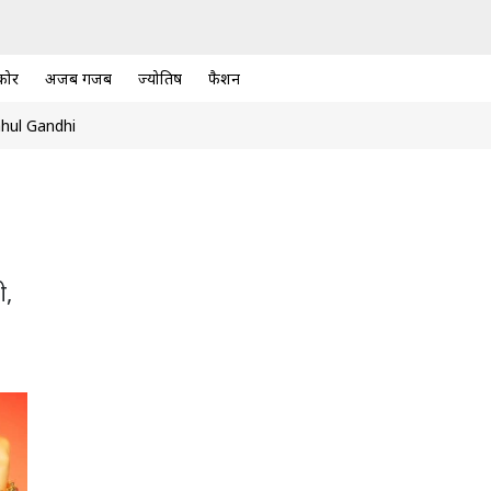
कोर
अजब गजब
ज्योतिष
फैशन
hul Gandhi
ी,