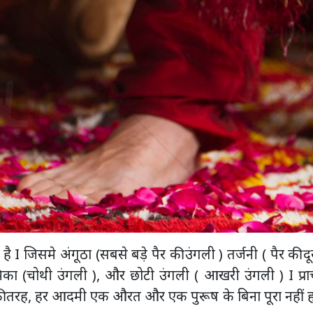
है I जिसमे अंगूठा (सबसे बड़े पैर की उंगली ) तर्जनी ( पैर की द
मिका (चोथी उंगली ), और छोटी उंगली ( आखरी उंगली ) I प्र
ि) की तरह, हर आदमी एक औरत और एक पुरूष के बिना पूरा नहीं 