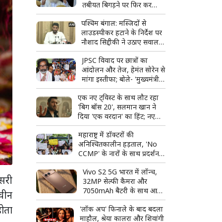
तबीयत बिगड़ने पर फिर कर
सकते हैं आवेदन
पश्चिम बंगाल: मस्जिदों से
लाउडस्पीकर हटाने के निर्देश पर
नौशाद सिद्दीकी ने उठाए सवाल,
बोले- लिखित में दें
JPSC विवाद पर छात्रों का
आंदोलन और तेज, हेमंत सोरेन से
मांगा इस्तीफा; बोले- 'मुख्यमंत्री
पद के योग्य नहीं'
एक नए ट्विस्ट के साथ लौट रहा
'बिग बॉस 20', सलमान खान ने
दिया 'एक वरदान' का हिंट; नए
प्रोमो ने बढ़ाई फैंस की उत्सुकता
महाराष्ट्र में डॉक्टरों की
अनिश्चितकालीन हड़ताल, 'No
CCMP' के नारों के साथ प्रदर्शन;
बॉम्बे हाईकोर्ट ने लिया स्वत: संज्ञान
Vivo S2 5G भारत में लॉन्च,
ूसरी
32MP सेल्फी कैमरा और
7050mAh बैटरी के साथ आया
ाचीन
नया स्मार्टफोन
होता
'लॉक अप' फिनाले के बाद बदला
माहौल, श्रेया कालरा और शिवांगी