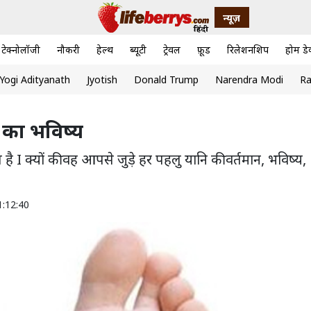
न्यूज़
टेक्नोलॉजी
नौकरी
हेल्थ
ब्यूटी
ट्रेवल
फ़ूड
रिलेशनशिप
होम डे
Yogi Adityanath
Jyotish
Donald Trump
Narendra Modi
Ra
ष का भविष्य
ै I क्यों की वह आपसे जुड़े हर पहलु यानि की वर्तमान, भविष्य,
1:12:40