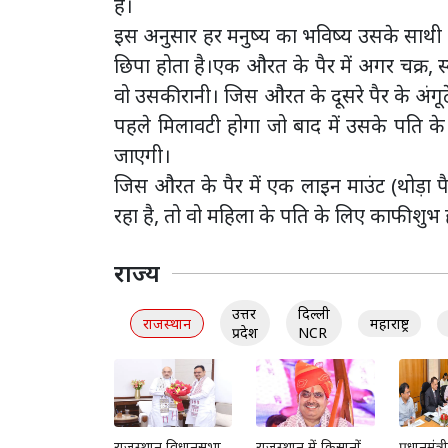
है।
इस अनुसार हर मनुष्‍य का भविष्‍य उसके साथी क
छिपा होता है।एक औरत के पैर में अगर चक्र,
वो उसकी रानी। जिस औरत के दूसरे पैर के अंगू
पहले मिलावटी होगा जो बाद में उसके पति क
जाएगी।
जिस औरत के पैर में एक लाइन माउंट (थोड़ा पैर 
रहा है, तो वो महिला के पति के लिए काफी शुभ
राज्य
उत्तर
दिल्ली
राजस्थान
महाराष्ट्र
प्रदेश
NCR
राजस्थान विधानसभा
राजस्थान में किसानों
प्रधानमंत