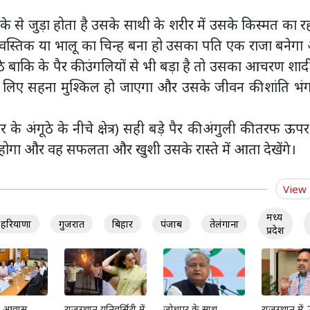
े से जुड़ा होता है उसके साथी के शरीर में उसके किस्‍मत का रह
 स्वस्तिक या भालू का चिन्ह बना हो उसका पति एक राजा बनेग
ठे बाकि के पैर की उंगलियों से भी बड़ा है तो उसका आचरण शाद
े लिए सहना मुश्‍किल हो जाएगा और उसके जीवन की शांति भंग
के अंगूठे के नीचे क्षेत्र) सही बड़े पैर की अंगुली की तरफ ऊप
 होगा और वह सफलता और खुशी उसके रास्ते में आता देखेंगे।
View
मध्य
हरियाणा
गुजरात
बिहार
पंजाब
तेलंगाना
प्रदेश
्री आवास
राजस्थान यूनिवर्सिटी में
जोधपुर के साथ
राजस्थान में