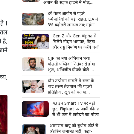
अबान की सड़क हादसे में मौत;
अपराध से सत्ता तक और फिर
8वें वेतन आयोग से पहले
बिखरते कुनबे की पूरी कहानी
कर्मचारियों को बड़ी राहत, DA में
है I
3% बढ़ोतरी लगभग तय; महंगाई
भत्ता 63% पहुंचने की उम्मीद
ुराल
Gen Z और Gen Alpha से
 है,
मिलेंगे मोहन भागवत, नेतृत्व
और राष्ट्र निर्माण पर करेंगे चर्चा
जाने
CJP का नया अभियान 'क्या
बोलती पब्लिक' सितंबर से होगा
शुरू, अभिजीत दीपके बोले-
जनता की आवाज सीधे सुनेंगे
ष्य,
यौन उत्पीड़न मामले में सजा के
बाद तरुण तेजपाल की पहली
प्रतिक्रिया, खुद को बताया
राजनीतिक साजिश का शिकार
43 इंच Smart TV पर बड़ी
छूट, Flipkart पर आधी कीमत
से भी कम में खरीदने का मौका
आसाराम बापू को सुप्रीम कोर्ट से
अंतरिम जमानत नहीं, कहा-