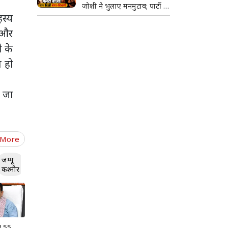
जोशी ने भुलाए मनमुटाव; पार्टी में
साथ किया डांस
स्‍य
ा और
ी के
 हो
र जा
 More
जम्मू
कश्मीर
 2.55