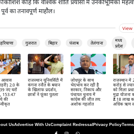
कोशिश की है कि वैश्विक शांति प्रयासों में उनकी भूमिका महत्वप
पूर्व का तनावपूर्ण माहौल।
View
मध्य
हरियाणा
गुजरात
बिहार
पंजाब
तेलंगाना
प्रदेश
्री आवास
राजस्थान यूनिवर्सिटी में
जोधपुर के साथ
राजस्थान में
हरी) 2.0 के
कंगना रनौत के बयान
भेदभाव कर रही है
करोड़ से ज्या
39 नए घरों
के खिलाफ प्रदर्शन,
सरकार, निकाय और
को मिला प्रधान
ी, 153.47
छात्रों ने फूंका पुतला
पंचायत चुनाव में
मुद्रा योजना
ये की
कांग्रेस की जीत तय:
₹2.18 लाख कर
्वीकृत
अशोक गहलोत
अधिक ऋण स्
out Us
Advertise With Us
Complaint Redressal
Privacy Policy
Terms