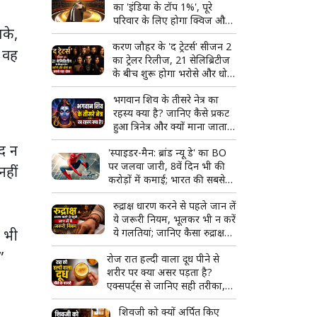
का 'इंडिया के टॉप 1%', पूरे
परिवार के लिए होगा क्विज और
सके,
मस्ती का शानदार कॉम्बो
करण जौहर के 'द ट्रेटर्स' सीजन 2
न वह
का ट्रेलर रिलीज, 21 सेलिब्रिटीज
के बीच शुरू होगा भरोसे और धोखे
का सबसे बड़ा खेल
भगवान शिव के तीसरे नेत्र का
रहस्य क्या है? जानिए कैसे प्रकट
हुआ त्रिनेत्र और क्यों माना जाता है
दिव्य शक्ति का प्रतीक
ीद न
'स्पाइडर-मैन: ब्रांड न्यू डे' का BO
पर जलवा जारी, 8वें दिन भी की
नहीं
करोड़ों में कमाई; भारत की सबसे
बड़ी हॉलीवुड फिल्म बनने से इतनी
रुद्राक्ष धारण करने से पहले जान लें
दूर
ये जरूरी नियम, भूलकर भी न करें
” भी
ये गलतियां; जानिए कैसा रुद्राक्ष
माना जाता है शुभ
”
रोज रात हल्दी वाला दूध पीने से
शरीर पर क्या असर पड़ता है?
एक्सपर्ट्स से जानिए सही तरीका,
फायदे और किन लोगों को करना
शिवजी को क्यों अर्पित किए
चाहिए परहेज