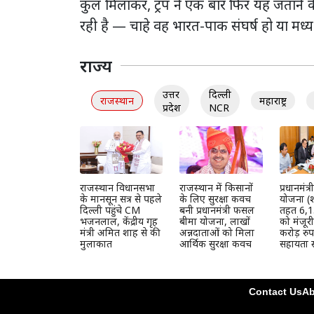
कुल मिलाकर, ट्रंप ने एक बार फिर यह जताने की 
रही है — चाहे वह भारत-पाक संघर्ष हो या मध्य 
राज्य
उत्तर
दिल्ली
राजस्थान
महाराष्ट्र
प्रदेश
NCR
राजस्थान विधानसभा
राजस्थान में किसानों
प्रधानमंत
के मानसून सत्र से पहले
के लिए सुरक्षा कवच
योजना (श
दिल्ली पहुंचे CM
बनी प्रधानमंत्री फसल
तहत 6,1
भजनलाल, केंद्रीय गृह
बीमा योजना, लाखों
को मंजूर
मंत्री अमित शाह से की
अन्नदाताओं को मिला
करोड़ रुप
मुलाकात
आर्थिक सुरक्षा कवच
सहायता स
Contact Us
Ab