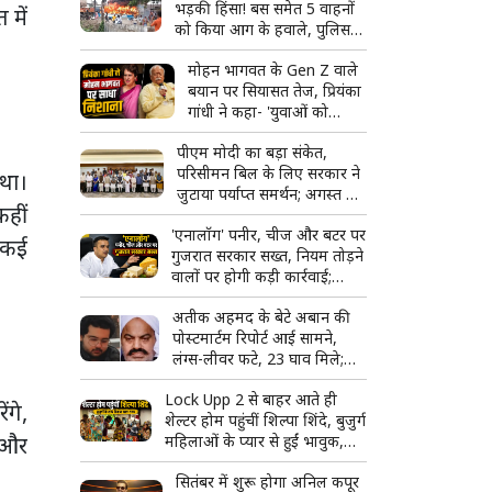
भड़की हिंसा! बस समेत 5 वाहनों
 में
को किया आग के हवाले, पुलिस
और मीडिया पर भी पथराव
मोहन भागवत के Gen Z वाले
बयान पर सियासत तेज, प्रियंका
गांधी ने कहा- 'युवाओं को
उनके...'
पीएम मोदी का बड़ा संकेत,
परिसीमन बिल के लिए सरकार ने
 था।
जुटाया पर्याप्त समर्थन; अगस्त में
हीं
हो सकता है विशेष सत्र
'एनालॉग' पनीर, चीज और बटर पर
न कई
गुजरात सरकार सख्त, नियम तोड़ने
वालों पर होगी कड़ी कार्रवाई;
टास्क फोर्स बनाने का ऐलान
अतीक अहमद के बेटे अबान की
पोस्टमार्टम रिपोर्ट आई सामने,
लंग्स-लीवर फटे, 23 घाव मिले;
शव देखकर रो पड़ा भाई अहजम
Lock Upp 2 से बाहर आते ही
ंगे,
शेल्टर होम पहुंचीं शिल्पा शिंदे, बुजुर्ग
न और
महिलाओं के प्यार से हुईं भावुक,
बोलीं- 'ऐसा लग रहा है जैसे मैं ही
सितंबर में शुरू होगा अनिल कपूर
जीत गई'