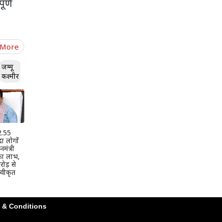
ूर्ण
 More
जम्मू
कश्मीर
 2.55
दा लोगों
मंत्री
 का लाभ,
ोड़ से
वीकृत
 & Conditions