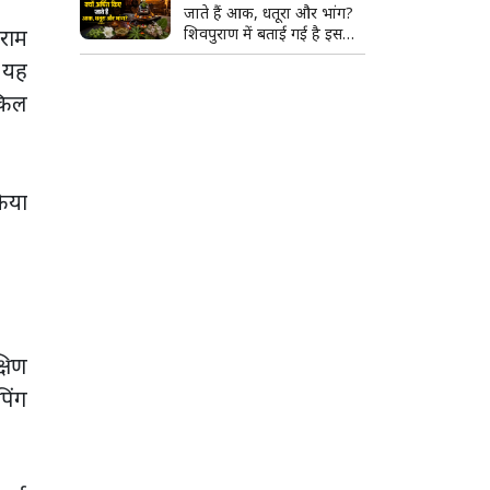
जाते हैं आक, धतूरा और भांग?
िराम
शिवपुराण में बताई गई है इसकी
खास वजह
 यह
्किल
किया
्षिण
पिंग