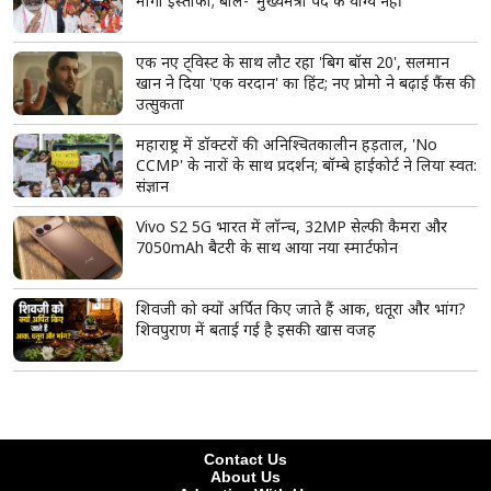
'मस्जिदों से लाउडस्पीकर हटाने की कार्रवाई रोकी जाए',
युसूफ पठान समेत तीन सांसदों ने अमित शाह से की हस्तक्षेप
की मांग
राष्ट्रीय हथकरघा दिवस पर पीएम मोदी की अपील, स्थानीय
कपड़ों को अपनाएं, GRWM वीडियो करिए शेयर
गोबरधन योजना को कैबिनेट की हरी झंडी, CNG और PNG
में 5% तक बायोगैस मिलाने की तैयारी
'एनालॉग' पनीर, चीज और बटर पर गुजरात सरकार सख्त,
नियम तोड़ने वालों पर होगी कड़ी कार्रवाई; टास्क फोर्स बनाने
का ऐलान
भाजपा की कांग्रेस से गुजारिश, सदन चलने दीजिए, अमित
शाह हर सवाल का देंगे जवाब
Lock Upp 2 से बाहर आते ही शेल्टर होम पहुंचीं शिल्पा