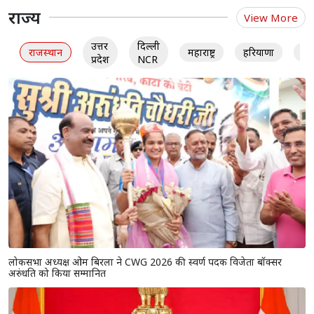
राज्य
View More
उत्तर
दिल्ली
राजस्थान
महाराष्ट्र
हरियाणा
गु
प्रदेश
NCR
लोकसभा अध्यक्ष ओम बिरला ने CWG 2026 की स्वर्ण पदक विजेता बॉक्सर
अरुंधति को किया सम्मानित