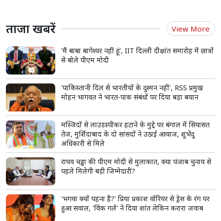
चिया सीड्स के साथ भूलकर भी न खाएं ये 9 चीजें, वरना
फायदे की जगह हो सकता है नुकसान
चिया सीड्स हेल्दी हैं, सही कॉम्बिनेशन जरूरी
कुछ फूड्स के साथ सेवन से असर कम या पाचन खराब हो सकता है
डेयरी, शुगर, हाई फाइबर और ठंडी/नशीली चीजें बचें
read more
ताजा खबरें
View More
'मैं बाबा बागेश्वर नहीं हूं', IIT दिल्ली दीक्षांत समारोह में छात्रों
से बोले पीएम मोदी
'पाकिस्तानी दिल से भारतीयों के दुश्मन नहीं', RSS प्रमुख
मोहन भागवत ने भारत-पाक संबंधों पर दिया बड़ा बयान