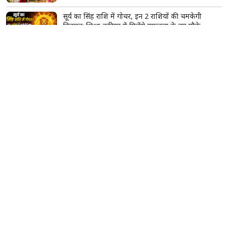
गोविंदा के साथ एयरपोर्ट पर दिखीं कोमल रानी स्वर्णकार,
मिस्ट्री गर्ल को लेकर फिर चर्चा में आया एक्टर का नाम
सिद्धिविनायक मंदिर के कथित दान घोटाले की होगी जांच,
CM फडणवीस ने दिए जांच के आदेश
सावन में महादेव को चढ़ाएं ये खास फूल, एक फूल का फल
माना जाता है हजार बिल्वपत्रों के बराबर
सूर्य का सिंह राशि में गोचर, इन 2 राशियों की चमकेगी
किस्मत; शिक्षा-करियर में मिलेंगे सफलता के नए मौके
दिल्ली में बारिश का कहर, देवली में पार्किंग की दीवार
भरभराकर गिरी; मलबे में दबकर 10 गाड़ियां क्षतिग्रस्त
बेगूसराय में टूटी टांग पर प्लास्टर की जगह बांधा गत्ते का
टुकड़ा, वीडियो वायरल होते ही मचा हड़कंप; जांच के आदेश