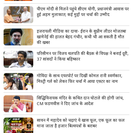
मस्जिदों से लाउडस्पीकर हटाने के मुद्दे पर बंगाल में सियासत
तेज, मुर्शिदाबाद के दो सांसदों ने उठाई आवाज, शुभेंदु
अधिकारी से मिले
राघव चड्ढा की पीएम मोदी से मुलाकात, क्या पंजाब चुनाव से
पहले मिलेगी बड़ी जिम्मेदारी?
'भगवा क्यों पहना है?' प्रिया प्रकाश वॉरियर से ड्रेस के रंग पर
हुआ सवाल, 'विंक गर्ल' ने दिया शांत लेकिन करारा जवाब
पीएम मोदी से मिलने पहुंचे सीएम योगी, प्रधानमंत्री आवास पर
हुई अहम मुलाकात; कई मुद्दों पर चर्चा की उम्मीद
इजरायली मीडिया का दावा- ईरान के सुप्रीम लीडर मोजतबा
खामेनेई की हालत बेहद गंभीर, कभी भी आ सकती है मौत
की खबर
परिसीमन पर विजय थलपति की बैठक से विपक्ष ने बनाई दूरी,
37 सांसदों ने किया बहिष्कार