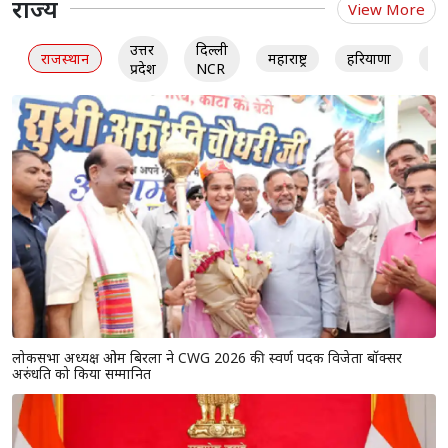
राज्य
View More
उत्तर
दिल्ली
राजस्थान
महाराष्ट्र
हरियाणा
गु
प्रदेश
NCR
लोकसभा अध्यक्ष ओम बिरला ने CWG 2026 की स्वर्ण पदक विजेता बॉक्सर
अरुंधति को किया सम्मानित