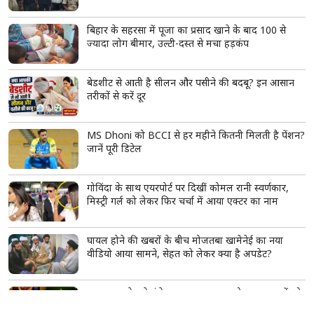
महाराष्ट्र की सियासत में हलचल, PM मोदी से मिलेंगे NCP
शरद पवार गुट के सभी 8 सांसद
राहुल गांधी ने बताया फिटनेस का मंत्र, 56 की उम्र में भी रहते
हैं एक्टिव; जानें किन चीजों से बनाई दूरी
बिहार: मोतिहारी में बेखौफ अपराधियों ने युवक को दौड़ाकर
मारी गोली, कंधे के आर-पार हुई गोली; 3 आरोपी गिरफ्तार
बिहार के सहरसा में पूजा का प्रसाद खाने के बाद 100 से
ज्यादा लोग बीमार, उल्टी-दस्त से मचा हड़कंप
बेडशीट से आती है सीलन और पसीने की बदबू? इन आसान
तरीकों से करें दूर
MS Dhoni को BCCI से हर महीने कितनी मिलती है पेंशन?
जानें पूरी डिटेल