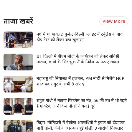
यह गंभीर खतरा और किन उपायों से पा सकते हैं राहत
लव बाइट प्यार की निशानी है, लेकिन कभी-कभी खतरे की वजह भी बन
सकती है।
एक छोटा सा निशान स्ट्रोक जैसी गंभीर समस्या से जुड़ा हो सकता है।
जानिए कब हिक्की सामान्य है और कब सतर्क होने की जरूरत है।
read more
ताजा खबरें
View More
नशे में था पायलट! फुकेट-दिल्ली फ्लाइट में टर्बुलेंस के बाद
डोप टेस्ट को लेकर बड़ा खुलासा
IIT दिल्ली में पीएम मोदी के कार्यक्रम को लेकर ओवैसी
नाराज, छात्रों के ‘सिर झुकाने’ के निर्देश पर उठाए सवाल