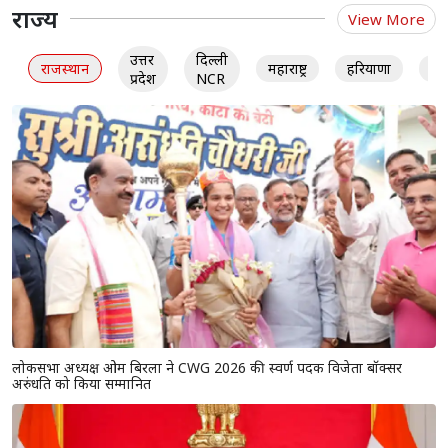
राज्य
View More
उत्तर
दिल्ली
राजस्थान
महाराष्ट्र
हरियाणा
गु
प्रदेश
NCR
लोकसभा अध्यक्ष ओम बिरला ने CWG 2026 की स्वर्ण पदक विजेता बॉक्सर
अरुंधति को किया सम्मानित