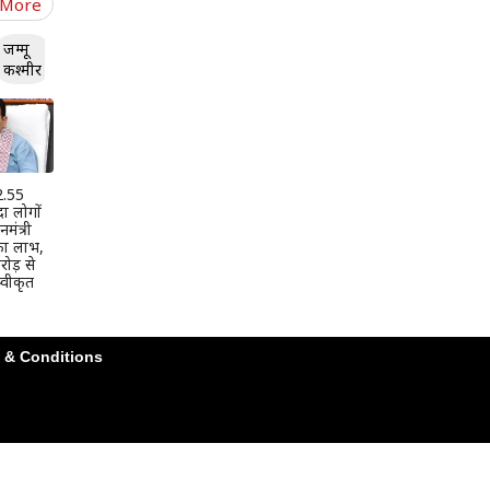
 More
जम्मू
कश्मीर
 2.55
दा लोगों
मंत्री
 का लाभ,
ोड़ से
वीकृत
 & Conditions