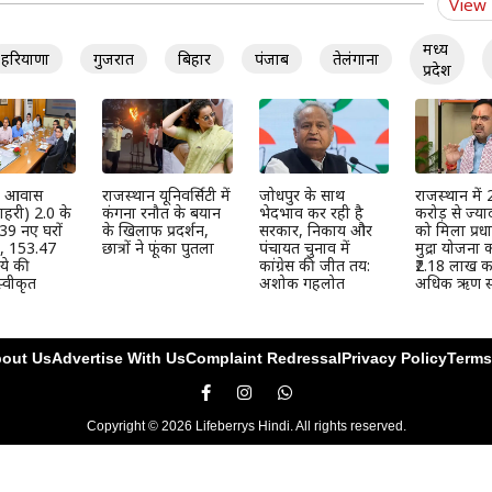
View
मध्य
हरियाणा
गुजरात
बिहार
पंजाब
तेलंगाना
प्रदेश
्री आवास
राजस्थान यूनिवर्सिटी में
जोधपुर के साथ
राजस्थान में
हरी) 2.0 के
कंगना रनौत के बयान
भेदभाव कर रही है
करोड़ से ज्या
39 नए घरों
के खिलाफ प्रदर्शन,
सरकार, निकाय और
को मिला प्रधान
ी, 153.47
छात्रों ने फूंका पुतला
पंचायत चुनाव में
मुद्रा योजना
ये की
कांग्रेस की जीत तय:
₹2.18 लाख कर
्वीकृत
अशोक गहलोत
अधिक ऋण स्
out Us
Advertise With Us
Complaint Redressal
Privacy Policy
Terms
Copyright © 2026 Lifeberrys Hindi. All rights reserved.