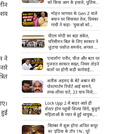
को किया आग के हवाले, पुलिस
 तीन
और मीडिया पर भी पथराव
 शव
मोहन भागवत के Gen Z वाले
बयान पर सियासत तेज, प्रियंका
गांधी ने कहा- 'युवाओं को
उनके...'
पीएम मोदी का बड़ा संकेत,
परिसीमन बिल के लिए सरकार ने
जुटाया पर्याप्त समर्थन; अगस्त में
हो सकता है विशेष सत्र
 ने
'एनालॉग' पनीर, चीज और बटर पर
गुजरात सरकार सख्त, नियम तोड़ने
नारे
वालों पर होगी कड़ी कार्रवाई;
्रित
टास्क फोर्स बनाने का ऐलान
अतीक अहमद के बेटे अबान की
पोस्टमार्टम रिपोर्ट आई सामने,
लंग्स-लीवर फटे, 23 घाव मिले;
शव देखकर रो पड़ा भाई अहजम
 गए।
Lock Upp 2 से बाहर आते ही
शेल्टर होम पहुंचीं शिल्पा शिंदे, बुजुर्ग
 हुई
महिलाओं के प्यार से हुईं भावुक,
बोलीं- 'ऐसा लग रहा है जैसे मैं ही
सितंबर में शुरू होगा अनिल कपूर
जीत गई'
का 'इंडिया के टॉप 1%', पूरे