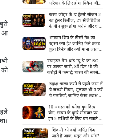
परिवार के लिए होगा क्विज और
मस्ती का शानदार कॉम्बो
करण जौहर के 'द ट्रेटर्स' सीजन 2
का ट्रेलर रिलीज, 21 सेलिब्रिटीज
बुरी
के बीच शुरू होगा भरोसे और धोखे
ं आ
का सबसे बड़ा खेल
भगवान शिव के तीसरे नेत्र का
रहस्य क्या है? जानिए कैसे प्रकट
हुआ त्रिनेत्र और क्यों माना जाता है
दिव्य शक्ति का प्रतीक
 तभी
'स्पाइडर-मैन: ब्रांड न्यू डे' का BO
पर जलवा जारी, 8वें दिन भी की
ं को
करोड़ों में कमाई; भारत की सबसे
बड़ी हॉलीवुड फिल्म बनने से इतनी
रुद्राक्ष धारण करने से पहले जान लें
दूर
ये जरूरी नियम, भूलकर भी न करें
ये गलतियां; जानिए कैसा रुद्राक्ष
माना जाता है शुभ
10 अगस्त को बनेगा बुधादित्य
पहले
योग, सावन के दूसरे सोमवार पर
इन 5 राशियों के लिए बन सकते हैं
 था।
तरक्की और सफलता के योग
शिवजी को क्यों अर्पित किए
जाते हैं आक, धतूरा और भांग?