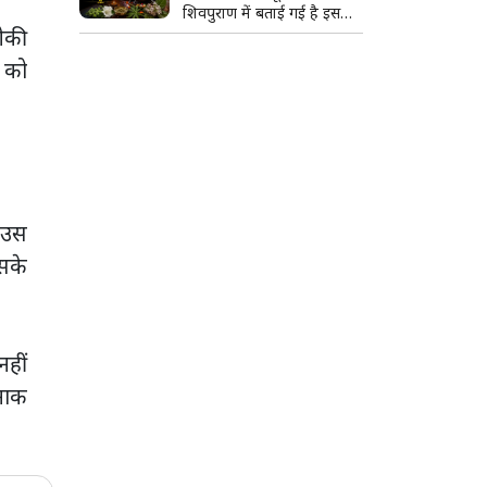
शिवपुराण में बताई गई है इसकी
नीकी
खास वजह
त को
। उस
सके
नहीं
दनाक