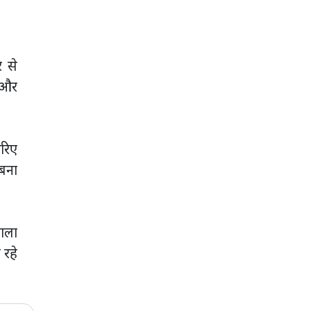
र से
न और
जरिए
 बना
वाला
 रहे