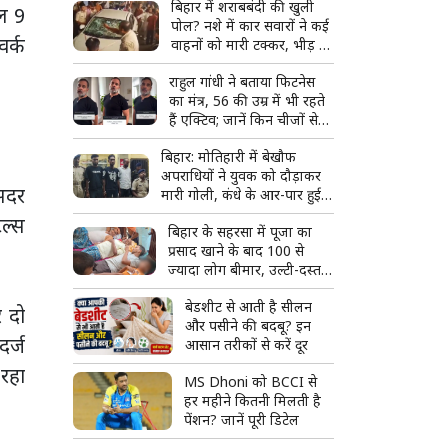
बिहार में शराबबंदी की खुली
ुल 9
पोल? नशे में कार सवारों ने कई
वर्क
वाहनों को मारी टक्कर, भीड़ ने
पीटा
राहुल गांधी ने बताया फिटनेस
का मंत्र, 56 की उम्र में भी रहते
हैं एक्टिव; जानें किन चीजों से
बनाई दूरी
बिहार: मोतिहारी में बेखौफ
अपराधियों ने युवक को दौड़ाकर
 सदर
मारी गोली, कंधे के आर-पार हुई
गोली; 3 आरोपी गिरफ्तार
टल्स
बिहार के सहरसा में पूजा का
प्रसाद खाने के बाद 100 से
ज्यादा लोग बीमार, उल्टी-दस्त
से मचा हड़कंप
बेडशीट से आती है सीलन
र दो
और पसीने की बदबू? इन
दर्ज
आसान तरीकों से करें दूर
 रहा
MS Dhoni को BCCI से
हर महीने कितनी मिलती है
पेंशन? जानें पूरी डिटेल