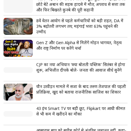
रोज़ सुबह पिएं सूखे आंवले और जीरे का पानी, शरीर में
होंगे ये 6 चमत्कारी बदलाव!
आंवला-जीरा पानी पाचन और इम्यूनिटी बढ़ाता है
आंवला में विटामिन C होता है
जीरे में आयरन और कैल्शियम है