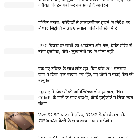
read more
ताजा खबरें
View More
छात्र आंदोलन पर बदला RSS का सुर? मोहन भागवत बोले-
Gen Z सबसे ईमानदार और देशभक्त पीढ़ी, संवाद की कमी
से हुआ आंदोलन
अतीक अहमद के परिवार पर फिर टूटा दुखों का पहाड़, सबसे
छोटे बेटे अबान की सड़क हादसे में मौत; अपराध से सत्ता तक
और फिर बिखरते कुनबे की पूरी कहानी
8वें वेतन आयोग से पहले कर्मचारियों को बड़ी राहत, DA में
3% बढ़ोतरी लगभग तय; महंगाई भत्ता 63% पहुंचने की
उम्मीद
Gen Z और Gen Alpha से मिलेंगे मोहन भागवत, नेतृत्व
और राष्ट्र निर्माण पर करेंगे चर्चा
CJP का नया अभियान 'क्या बोलती पब्लिक' सितंबर से होगा