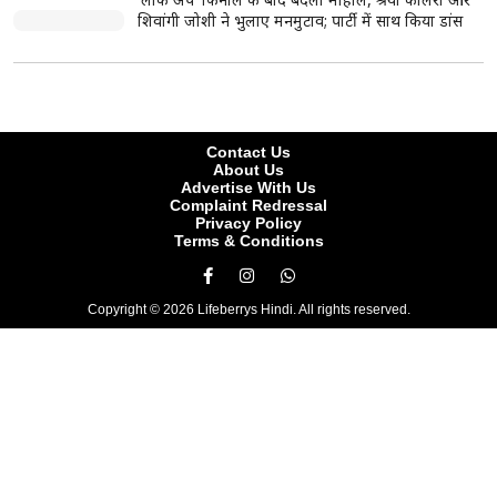
शुरू, अभिजीत दीपके बोले- जनता की आवाज सीधे सुनेंगे
यौन उत्पीड़न मामले में सजा के बाद तरुण तेजपाल की पहली
प्रतिक्रिया, खुद को बताया राजनीतिक साजिश का शिकार
43 इंच Smart TV पर बड़ी छूट, Flipkart पर आधी कीमत
से भी कम में खरीदने का मौका
आसाराम बापू को सुप्रीम कोर्ट से अंतरिम जमानत नहीं, कहा-
तबीयत बिगड़ने पर फिर कर सकते हैं आवेदन
पश्चिम बंगाल: मस्जिदों से लाउडस्पीकर हटाने के निर्देश पर
नौशाद सिद्दीकी ने उठाए सवाल, बोले- लिखित में दें
JPSC विवाद पर छात्रों का आंदोलन और तेज, हेमंत सोरेन से
मांगा इस्तीफा; बोले- 'मुख्यमंत्री पद के योग्य नहीं'