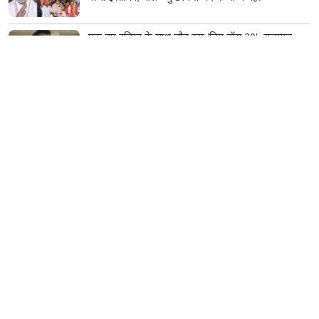
एक नए ट्विस्ट के साथ लौट रहा 'बिग बॉस 20', सलमान
खान ने दिया 'एक वरदान' का हिंट; नए प्रोमो ने बढ़ाई फैंस की
उत्सुकता
महाराष्ट्र में डॉक्टरों की अनिश्चितकालीन हड़ताल, 'No
CCMP' के नारों के साथ प्रदर्शन; बॉम्बे हाईकोर्ट ने लिया स्वत:
संज्ञान
Vivo S2 5G भारत में लॉन्च, 32MP सेल्फी कैमरा और
7050mAh बैटरी के साथ आया नया स्मार्टफोन
'लॉक अप' फिनाले के बाद बदला माहौल, श्रेया कालरा और
शिवांगी जोशी ने भुलाए मनमुटाव; पार्टी में साथ किया डांस
Contact Us
About Us
Advertise With Us