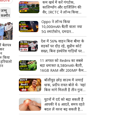
कम खर्च में करें गंगटोक,
कालिम्पोंग और दार्जिलिंग की
जम्मू
सैर, IRCTC ने लॉन्च किया
कश्मीर
शानदार हिमालय टूर पैकेज
Oppo ने लॉन्च किया
10,000mAh बैटरी वाला नया
5G स्मार्टफोन, दमदार
स्पेसिफिकेशन के साथ मार्केट में
देश में 56% वाहन बिना बीमा के
दी दस्तक
ें बेलपत्र
सड़कों पर दौड़ रहे, सुप्रीम कोर्ट
ाकर
सख्त, बिना इंश्योरेंस गाड़ियों पर
दन
कार्रवाई तेज करने के निर्देश
रू किया
11 अगस्त को Redmi का सबसे
 हरियालो
बड़ा धमाका! 8,580mAh बैटरी,
ान
16GB RAM और 200MP कैमरे
वाला फ्लैगशिप फोन होगा लॉन्च
बॉलीवुड छोड़ साउथ में जमाई
धाक, प्रदीप रावत बोले थे- 'वहां
बिना मांगे मिलती है तीन गुना
फीस'
घुटनों में दर्द को बढ़ा सकती हैं
आपकी ये 6 आदतें, समय रहते
बदल लें वरना बढ़ सकती है
परेशानी