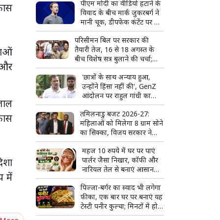
पीएम मोदी का वीडियो हटाने के
िकास
विवाद के बीच मार्क जुकरबर्ग ने
मानी चूक, डीपफेक कंटेंट पर भी
जताया खेद
परिसीमन बिल पर सरकार की
तैयारी तेज, 16 से 18 अगस्त के
ताओं
बीच विशेष सत्र बुलाने की चर्चा;
र और
राहुल गांधी और किरेन रिजिजू की
'छात्रों के साथ अन्याय हुआ,
लंबी बैठक
उन्होंने हिंसा नहीं की', GenZ
आंदोलन पर राहुल गांधी का
 लाल
सरकार पर हमला
तमिलनाडु बजट 2026-27:
िकास
महिलाओं को मिलेगा 8 ग्राम सोने
का सिक्का, विजय सरकार ने
किए कई बड़े ऐलान
महज 10 रुपये में घर पर पाएं
पार्लर जैसा निखार, कॉफी और
दिशा
नारियल तेल से बनाएं आसान
 में
DIY फेस पैक
पिज्जा-बर्गर का स्वाद भी लगेगा
फीका, एक बार घर पर बनाएं यह
टेस्टी पनीर कुल्चा; मिनटों में हो
जाएगा तैयार
 More