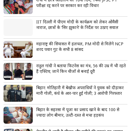
प्रधानमंत्री आवास योजना (शहरी) 2.0 के तहत 6,139 नए घरों को मंजूरी, 153.47
करोड़ रुपये की सहायता स्वीकृत
राजस्थान यूनिवर्सिटी में कंगना रनौत के बयान के खिलाफ प्रदर्शन, छात्रों ने फूंका
पुतला