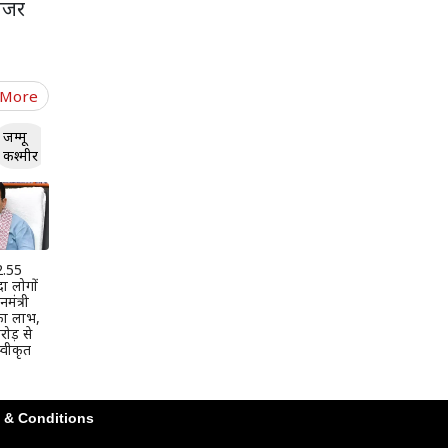
 नजर
 More
जम्मू
कश्मीर
 2.55
दा लोगों
मंत्री
 का लाभ,
ोड़ से
वीकृत
 & Conditions