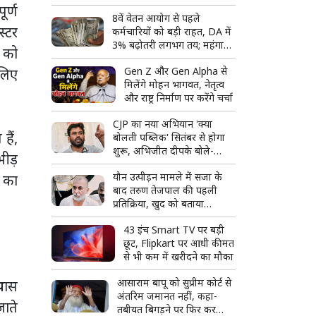
अपराध से सत्ता तक और फिर
ूर्ण
8वें वेतन आयोग से पहले
बिखरते कुनबे की पूरी कहानी
स्टर
कर्मचारियों को बड़ी राहत, DA में
3% बढ़ोतरी लगभग तय; महंगाई
ं को
भत्ता 63% पहुंचने की उम्मीद
Gen Z और Gen Alpha से
 लिए
मिलेंगे मोहन भागवत, नेतृत्व
और राष्ट्र निर्माण पर करेंगे चर्चा
CJP का नया अभियान 'क्या
हैं,
बोलती पब्लिक' सितंबर से होगा
शुरू, अभिजीत दीपके बोले-
भीड़
जनता की आवाज सीधे सुनेंगे
यौन उत्पीड़न मामले में सजा के
े का
बाद तरुण तेजपाल की पहली
प्रतिक्रिया, खुद को बताया
राजनीतिक साजिश का शिकार
43 इंच Smart TV पर बड़ी
छूट, Flipkart पर आधी कीमत
से भी कम में खरीदने का मौका
आसाराम बापू को सुप्रीम कोर्ट से
रयास
अंतरिम जमानत नहीं, कहा-
जाते
तबीयत बिगड़ने पर फिर कर