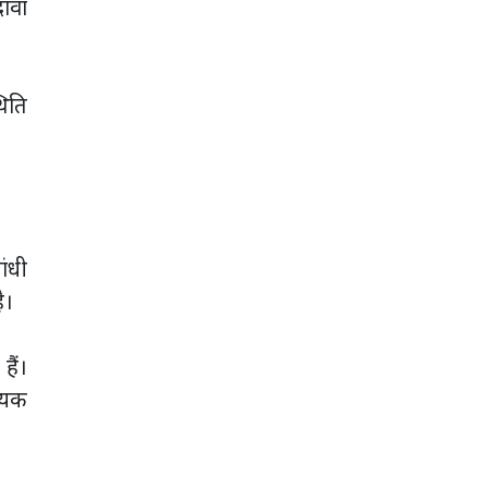
दावा
थिति
ांधी
ै।
हैं।
ायक