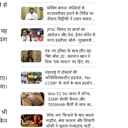
सकते हैं आवेदन
े से
पश्चिम बंगाल: मस्जिदों से
लाउडस्पीकर हटाने के निर्देश पर
नौशाद सिद्दीकी ने उठाए सवाल,
बोले- लिखित में दें
JPSC विवाद पर छात्रों का
े वह
आंदोलन और तेज, हेमंत सोरेन से
ीयता
मांगा इस्तीफा; बोले- 'मुख्यमंत्री
पद के योग्य नहीं'
एक नए ट्विस्ट के साथ लौट रहा
'बिग बॉस 20', सलमान खान ने
दिया 'एक वरदान' का हिंट; नए
प्रोमो ने बढ़ाई फैंस की उत्सुकता
महाराष्ट्र में डॉक्टरों की
 गए।
अनिश्चितकालीन हड़ताल, 'No
CCMP' के नारों के साथ प्रदर्शन;
गया।
बॉम्बे हाईकोर्ट ने लिया स्वत: संज्ञान
Vivo S2 5G भारत में लॉन्च,
32MP सेल्फी कैमरा और
7050mAh बैटरी के साथ आया
नया स्मार्टफोन
ी भी
'लॉक अप' फिनाले के बाद बदला
ेकिन
माहौल, श्रेया कालरा और शिवांगी
जोशी ने भुलाए मनमुटाव; पार्टी में