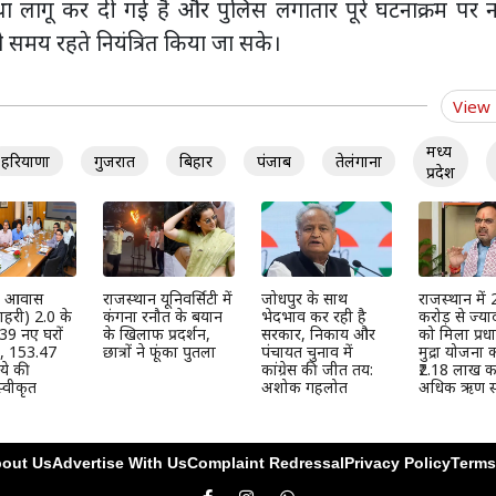
यवस्था लागू कर दी गई है और पुलिस लगातार पूरे घटनाक्रम पर
 समय रहते नियंत्रित किया जा सके।
View
मध्य
हरियाणा
गुजरात
बिहार
पंजाब
तेलंगाना
प्रदेश
्री आवास
राजस्थान यूनिवर्सिटी में
जोधपुर के साथ
राजस्थान में
हरी) 2.0 के
कंगना रनौत के बयान
भेदभाव कर रही है
करोड़ से ज्या
39 नए घरों
के खिलाफ प्रदर्शन,
सरकार, निकाय और
को मिला प्रधान
ी, 153.47
छात्रों ने फूंका पुतला
पंचायत चुनाव में
मुद्रा योजना
ये की
कांग्रेस की जीत तय:
₹2.18 लाख कर
्वीकृत
अशोक गहलोत
अधिक ऋण स्
out Us
Advertise With Us
Complaint Redressal
Privacy Policy
Terms