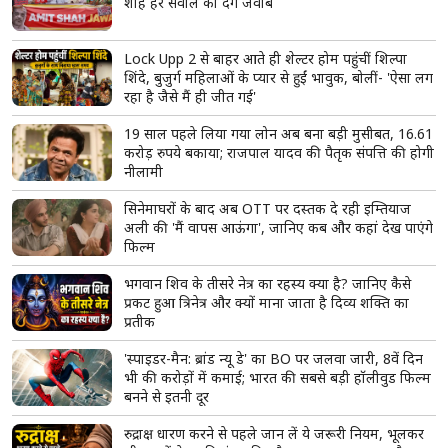
ताजा खबरें
View More
झारखंड: 'मेरी जान को खतरा हो सकता है', भूख हड़ताल पर
बैठे छात्र नेता देवेंद्र नाथ महतो की बिगड़ी हालत, अस्पताल में
भर्ती
पटना में सड़क हादसे के बाद भड़की हिंसा! बस समेत 5 वाहनों
को किया आग के हवाले, पुलिस और मीडिया पर भी पथराव
मोहन भागवत के Gen Z वाले बयान पर सियासत तेज,
प्रियंका गांधी ने कहा- 'युवाओं को उनके...'
पीएम मोदी का बड़ा संकेत, परिसीमन बिल के लिए सरकार ने
जुटाया पर्याप्त समर्थन; अगस्त में हो सकता है विशेष सत्र
'एनालॉग' पनीर, चीज और बटर पर गुजरात सरकार सख्त,
नियम तोड़ने वालों पर होगी कड़ी कार्रवाई; टास्क फोर्स बनाने
का ऐलान
भाजपा की कांग्रेस से गुजारिश, सदन चलने दीजिए, अमित