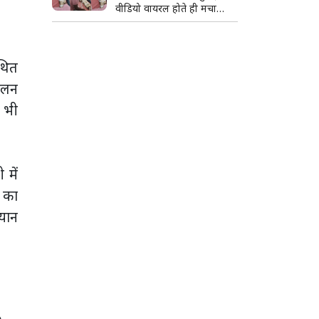
वीडियो वायरल होते ही मचा
हड़कंप; जांच के आदेश
थित
चालन
े भी
 में
र का
यान