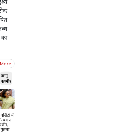
श्य
 रोक
षित
लब्ध
ई का
 More
जम्मू
कश्मीर
र्सिटी में
के बयान
दर्शन,
ा पुतला