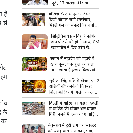
दूरी, 37 सांसदों ने किया
बहिष्कार
 है
गोविंदा के साथ एयरपोर्ट पर
दिखीं कोमल रानी स्वर्णकार,
य से
मिस्ट्री गर्ल को लेकर फिर चर्चा में
आया एक्टर का नाम
सिद्धिविनायक मंदिर के कथित
दान घोटाले की होगी जांच, CM
फडणवीस ने दिए जांच के
आदेश
सावन में महादेव को चढ़ाएं ये
खास फूल, एक फूल का फल
रोटा
माना जाता है हजार बिल्वपत्रों
 अहम
के बराबर
सूर्य का सिंह राशि में गोचर, इन 2
राशियों की चमकेगी किस्मत;
शिक्षा-करियर में मिलेंगे सफलता
के नए मौके
ांच
दिल्ली में बारिश का कहर, देवली
में पार्किंग की दीवार भरभराकर
द के
गिरी; मलबे में दबकर 10 गाड़ियां
 का
क्षतिग्रस्त
बेगूसराय में टूटी टांग पर प्लास्टर
की जगह बांधा गत्ते का टुकड़ा,