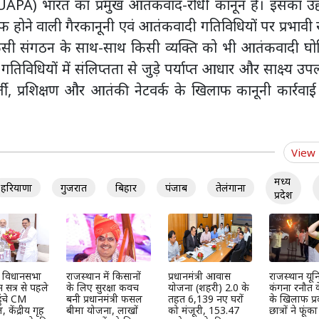
UAPA) भारत का प्रमुख आतंकवाद-रोधी कानून है। इसका उद्दे
ाफ होने वाली गैरकानूनी एवं आतंकवादी गतिविधियों पर प्रभावी
 किसी संगठन के साथ-साथ किसी व्यक्ति को भी आतंकवादी घो
धियों में संलिप्तता से जुड़े पर्याप्त आधार और साक्ष्य उप
ती, प्रशिक्षण और आतंकी नेटवर्क के खिलाफ कानूनी कार्रवा
View
मध्य
हरियाणा
गुजरात
बिहार
पंजाब
तेलंगाना
प्रदेश
न विधानसभा
राजस्थान में किसानों
प्रधानमंत्री आवास
राजस्थान यूनिव
 सत्र से पहले
के लिए सुरक्षा कवच
योजना (शहरी) 2.0 के
कंगना रनौत 
ुंचे CM
बनी प्रधानमंत्री फसल
तहत 6,139 नए घरों
के खिलाफ प्र
केंद्रीय गृह
बीमा योजना, लाखों
को मंजूरी, 153.47
छात्रों ने फूंक