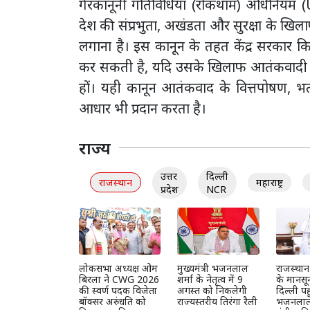
गैरकानूनी गतिविधियां (रोकथाम) अधिनियम (
देश की संप्रभुता, अखंडता और सुरक्षा के खिल
लगाना है। इस कानून के तहत केंद्र सरकार
कर सकती है, यदि उसके खिलाफ आतंकवादी गतिवि
हों। यही कानून आतंकवाद के वित्तपोषण, भर्
आधार भी प्रदान करता है।
राज्य
उत्तर
दिल्ली
राजस्थान
महाराष्ट्र
प्रदेश
NCR
लोकसभा अध्यक्ष ओम
मुख्यमंत्री भजनलाल
राजस्था
बिरला ने CWG 2026
शर्मा के नेतृत्व में 9
के मानसून
की स्वर्ण पदक विजेता
अगस्त को निकलेगी
दिल्ली पह
बॉक्सर अरुंधति को
राज्यस्तरीय तिरंगा रैली
भजनलाल, 