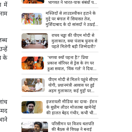
भागवत ने भारत-पाक संबंधों पर
 में
दिया बड़ा बयान
 नाम
मस्जिदों से लाउडस्पीकर हटाने के
मुद्दे पर बंगाल में सियासत तेज,
मुर्शिदाबाद के दो सांसदों ने उठाई
आवाज, शुभेंदु अधिकारी से मिले
राघव चड्ढा की पीएम मोदी से
लब्ध
मुलाकात, क्या पंजाब चुनाव से
पहले मिलेगी बड़ी जिम्मेदारी?
्हें
च के
'भगवा क्यों पहना है?' प्रिया
प्रकाश वॉरियर से ड्रेस के रंग पर
हुआ सवाल, 'विंक गर्ल' ने दिया
शांत लेकिन करारा जवाब
पीएम मोदी से मिलने पहुंचे सीएम
योगी, प्रधानमंत्री आवास पर हुई
अहम मुलाकात; कई मुद्दों पर
चर्चा की उम्मीद
जांच
इजरायली मीडिया का दावा- ईरान
के सुप्रीम लीडर मोजतबा खामेनेई
म्मद
की हालत बेहद गंभीर, कभी भी
भाने
आ सकती है मौत की खबर
परिसीमन पर विजय थलपति
की बैठक से विपक्ष ने बनाई