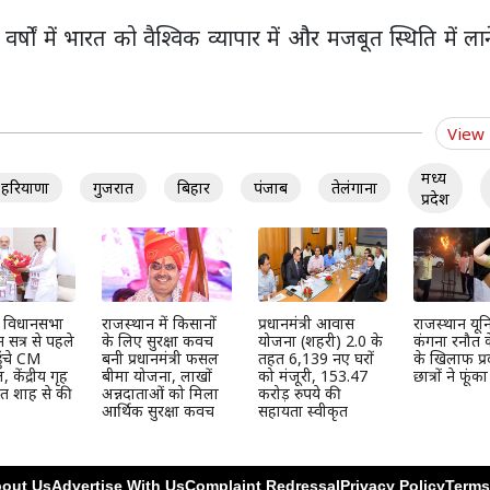
षों में भारत को वैश्विक व्यापार में और मजबूत स्थिति में लाने
View
मध्य
हरियाणा
गुजरात
बिहार
पंजाब
तेलंगाना
प्रदेश
न विधानसभा
राजस्थान में किसानों
प्रधानमंत्री आवास
राजस्थान यूनिव
 सत्र से पहले
के लिए सुरक्षा कवच
योजना (शहरी) 2.0 के
कंगना रनौत 
ुंचे CM
बनी प्रधानमंत्री फसल
तहत 6,139 नए घरों
के खिलाफ प्र
केंद्रीय गृह
बीमा योजना, लाखों
को मंजूरी, 153.47
छात्रों ने फूंक
मित शाह से की
अन्नदाताओं को मिला
करोड़ रुपये की
आर्थिक सुरक्षा कवच
सहायता स्वीकृत
out Us
Advertise With Us
Complaint Redressal
Privacy Policy
Terms