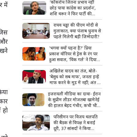
'कॉकरोच जितना प्रभाव नहीं
 में
छोड़ पाया कांग्रेस का प्रदर्शन',
शशि थरूर ने फिर पार्टी की
रणनीति पर उठाए सवाल
राघव चड्ढा की पीएम मोदी से
मुलाकात, क्या पंजाब चुनाव से
 जिस
पहले मिलेगी बड़ी जिम्मेदारी?
 और
'भगवा क्यों पहना है?' प्रिया
खने
प्रकाश वॉरियर से ड्रेस के रंग पर
हुआ सवाल, 'विंक गर्ल' ने दिया
शांत लेकिन करारा जवाब
अखिलेश यादव का तंज, बोले-
'बेसुध को सब माफ', जनता इन्हें
माफ करने के मूड में नहीं; अंत में
लिखा- 'अलविदा!'
रिया
इजरायली मीडिया का दावा- ईरान
के सुप्रीम लीडर मोजतबा खामेनेई
रकार
की हालत बेहद गंभीर, कभी भी
ं हो
आ सकती है मौत की खबर
परिसीमन पर विजय थलपति
की बैठक से विपक्ष ने बनाई
दूरी, 37 सांसदों ने किया
बहिष्कार