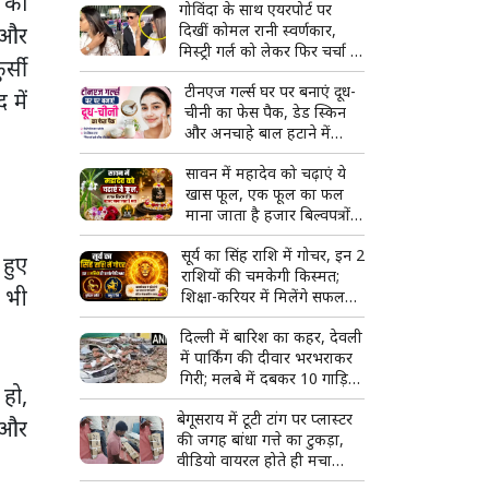
े को
गोविंदा के साथ एयरपोर्ट पर
दिखीं कोमल रानी स्वर्णकार,
 और
मिस्ट्री गर्ल को लेकर फिर चर्चा में
र्सी
आया एक्टर का नाम
टीनएज गर्ल्स घर पर बनाएं दूध-
 में
चीनी का फेस पैक, डेड स्किन
और अनचाहे बाल हटाने में
मिलेगी मदद
सावन में महादेव को चढ़ाएं ये
खास फूल, एक फूल का फल
माना जाता है हजार बिल्वपत्रों
के बराबर
सूर्य का सिंह राशि में गोचर, इन 2
 हुए
राशियों की चमकेगी किस्मत;
 भी
शिक्षा-करियर में मिलेंगे सफलता
के नए मौके
दिल्ली में बारिश का कहर, देवली
में पार्किंग की दीवार भरभराकर
गिरी; मलबे में दबकर 10 गाड़ियां
हो,
क्षतिग्रस्त
बेगूसराय में टूटी टांग पर प्लास्टर
र और
की जगह बांधा गत्ते का टुकड़ा,
वीडियो वायरल होते ही मचा
हड़कंप; जांच के आदेश