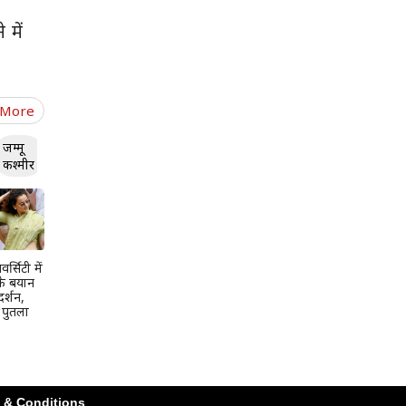
 में
 More
जम्मू
कश्मीर
र्सिटी में
के बयान
दर्शन,
ा पुतला
 & Conditions