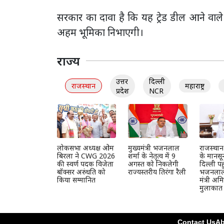
सरकार का दावा है कि यह ट्रेड डील आने वाले वर्
अहम भूमिका निभाएगी।
राज्य
उत्तर
दिल्ली
राजस्थान
महाराष्ट्र
प्रदेश
NCR
लोकसभा अध्यक्ष ओम
मुख्यमंत्री भजनलाल
राजस्था
बिरला ने CWG 2026
शर्मा के नेतृत्व में 9
के मानसून
की स्वर्ण पदक विजेता
अगस्त को निकलेगी
दिल्ली पह
बॉक्सर अरुंधति को
राज्यस्तरीय तिरंगा रैली
भजनलाल, 
किया सम्मानित
मंत्री अ
मुलाकात
Contact Us
Ab