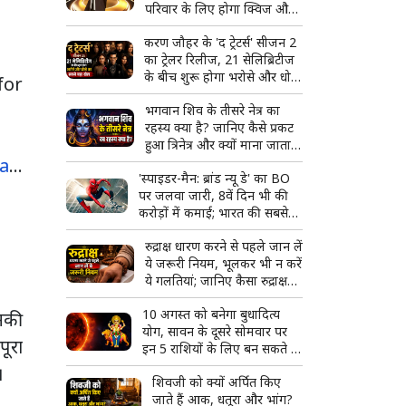
परिवार के लिए होगा क्विज और
मस्ती का शानदार कॉम्बो
करण जौहर के 'द ट्रेटर्स' सीजन 2
का ट्रेलर रिलीज, 21 सेलिब्रिटीज
के बीच शुरू होगा भरोसे और धोखे
for
का सबसे बड़ा खेल
भगवान शिव के तीसरे नेत्र का
रहस्य क्या है? जानिए कैसे प्रकट
हुआ त्रिनेत्र और क्यों माना जाता है
a
…
दिव्य शक्ति का प्रतीक
'स्पाइडर-मैन: ब्रांड न्यू डे' का BO
पर जलवा जारी, 8वें दिन भी की
करोड़ों में कमाई; भारत की सबसे
बड़ी हॉलीवुड फिल्म बनने से इतनी
रुद्राक्ष धारण करने से पहले जान लें
दूर
ये जरूरी नियम, भूलकर भी न करें
ये गलतियां; जानिए कैसा रुद्राक्ष
माना जाता है शुभ
10 अगस्त को बनेगा बुधादित्य
िनकी
योग, सावन के दूसरे सोमवार पर
पूरा
इन 5 राशियों के लिए बन सकते हैं
तरक्की और सफलता के योग
।
शिवजी को क्यों अर्पित किए
जाते हैं आक, धतूरा और भांग?