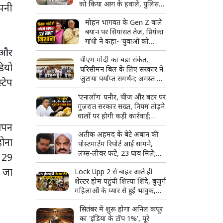
को किया आग के हवाले, पुलिस
अपनी
और मीडिया पर भी पथराव
मोहन भागवत के Gen Z वाले
बयान पर सियासत तेज, प्रियंका
गांधी ने कहा- 'युवाओं को
 और
उनके...'
पीएम मोदी का बड़ा संकेत,
डियो
परिसीमन बिल के लिए सरकार ने
जुटाया पर्याप्त समर्थन; अगस्त में
्टेप
हो सकता है विशेष सत्र
'एनालॉग' पनीर, चीज और बटर पर
गुजरात सरकार सख्त, नियम तोड़ने
वालों पर होगी कड़ी कार्रवाई;
ापन
टास्क फोर्स बनाने का ऐलान
अतीक अहमद के बेटे अबान की
होना
पोस्टमार्टम रिपोर्ट आई सामने,
लंग्स-लीवर फटे, 23 घाव मिले;
ा 29
शव देखकर रो पड़ा भाई अहजम
 जा
Lock Upp 2 से बाहर आते ही
शेल्टर होम पहुंचीं शिल्पा शिंदे, बुजुर्ग
महिलाओं के प्यार से हुईं भावुक,
बोलीं- 'ऐसा लग रहा है जैसे मैं ही
सितंबर में शुरू होगा अनिल कपूर
जीत गई'
का 'इंडिया के टॉप 1%', पूरे