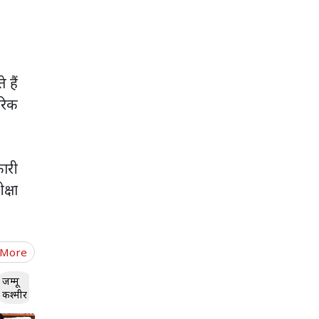
 हैं
ारिक
कारी
क्षा
 More
जम्मू
कश्मीर