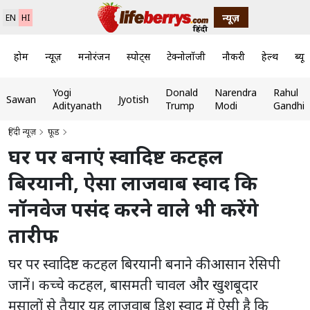
न्यूज़
EN
HI
होम
न्यूज़
मनोरंजन
स्पोर्ट्स
टेक्नोलॉजी
नौकरी
हेल्थ
ब्यूट
Yogi
Donald
Narendra
Rahul
Sawan
Jyotish
Adityanath
Trump
Modi
Gandhi
हिंदी न्यूज़
फ़ूड
घर पर बनाएं स्वादिष्ट कटहल
बिरयानी, ऐसा लाजवाब स्वाद कि
नॉनवेज पसंद करने वाले भी करेंगे
तारीफ
घर पर स्वादिष्ट कटहल बिरयानी बनाने की आसान रेसिपी
जानें। कच्चे कटहल, बासमती चावल और खुशबूदार
मसालों से तैयार यह लाजवाब डिश स्वाद में ऐसी है कि