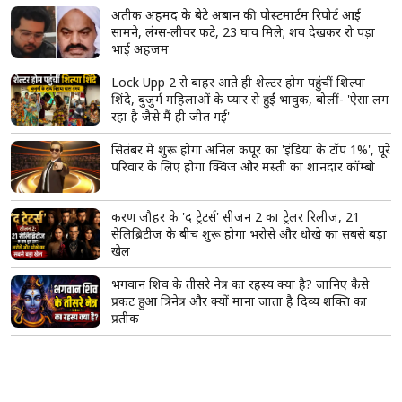
अतीक अहमद के बेटे अबान की पोस्टमार्टम रिपोर्ट आई
सामने, लंग्स-लीवर फटे, 23 घाव मिले; शव देखकर रो पड़ा
भाई अहजम
Lock Upp 2 से बाहर आते ही शेल्टर होम पहुंचीं शिल्पा
शिंदे, बुजुर्ग महिलाओं के प्यार से हुईं भावुक, बोलीं- 'ऐसा लग
रहा है जैसे मैं ही जीत गई'
सितंबर में शुरू होगा अनिल कपूर का 'इंडिया के टॉप 1%', पूरे
परिवार के लिए होगा क्विज और मस्ती का शानदार कॉम्बो
करण जौहर के 'द ट्रेटर्स' सीजन 2 का ट्रेलर रिलीज, 21
सेलिब्रिटीज के बीच शुरू होगा भरोसे और धोखे का सबसे बड़ा
खेल
भगवान शिव के तीसरे नेत्र का रहस्य क्या है? जानिए कैसे
प्रकट हुआ त्रिनेत्र और क्यों माना जाता है दिव्य शक्ति का
प्रतीक
'स्पाइडर-मैन: ब्रांड न्यू डे' का BO पर जलवा जारी, 8वें दिन
भी की करोड़ों में कमाई; भारत की सबसे बड़ी हॉलीवुड फिल्म
बनने से इतनी दूर