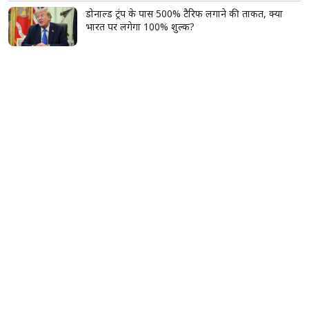
डोनाल्ड ट्रंप के पास 500% टैरिफ लगाने की ताकत, क्या
भारत पर लगेगा 100% शुल्क?
टीनएज गर्ल्स घर पर बनाएं दूध-चीनी का फेस पैक, डेड स्किन
और अनचाहे बाल हटाने में मिलेगी मदद
सावन में महादेव को चढ़ाएं ये खास फूल, एक फूल का फल
माना जाता है हजार बिल्वपत्रों के बराबर
सूर्य का सिंह राशि में गोचर, इन 2 राशियों की चमकेगी
किस्मत; शिक्षा-करियर में मिलेंगे सफलता के नए मौके
'2023 में पास महिला आरक्षण कानून को बिना शर्त लागू
करें', राहुल गांधी ने किरेन रिजिजू को दिया जवाब
बेगूसराय में टूटी टांग पर प्लास्टर की जगह बांधा गत्ते का
टुकड़ा, वीडियो वायरल होते ही मचा हड़कंप; जांच के आदेश