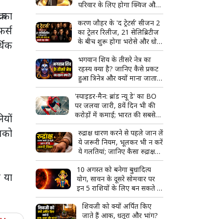
परिवार के लिए होगा क्विज और
र का
मस्ती का शानदार कॉम्बो
करण जौहर के 'द ट्रेटर्स' सीजन 2
र्स
का ट्रेलर रिलीज, 21 सेलिब्रिटीज
के बीच शुरू होगा भरोसे और धोखे
्थिक
का सबसे बड़ा खेल
भगवान शिव के तीसरे नेत्र का
रहस्य क्या है? जानिए कैसे प्रकट
हुआ त्रिनेत्र और क्यों माना जाता है
दिव्य शक्ति का प्रतीक
'स्पाइडर-मैन: ब्रांड न्यू डे' का BO
पर जलवा जारी, 8वें दिन भी की
करोड़ों में कमाई; भारत की सबसे
ियों
बड़ी हॉलीवुड फिल्म बनने से इतनी
आपको
रुद्राक्ष धारण करने से पहले जान लें
दूर
ये जरूरी नियम, भूलकर भी न करें
ये गलतियां; जानिए कैसा रुद्राक्ष
माना जाता है शुभ
10 अगस्त को बनेगा बुधादित्य
 या
योग, सावन के दूसरे सोमवार पर
इन 5 राशियों के लिए बन सकते हैं
तरक्की और सफलता के योग
शिवजी को क्यों अर्पित किए
जाते हैं आक, धतूरा और भांग?