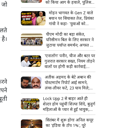
को किया आग के हवाले, पुलिस
, जो
और मीडिया पर भी पथराव
मोहन भागवत के Gen Z वाले
बयान पर सियासत तेज, प्रियंका
गांधी ने कहा- 'युवाओं को
चलते
उनके...'
पीएम मोदी का बड़ा संकेत,
 है।
परिसीमन बिल के लिए सरकार ने
जुटाया पर्याप्त समर्थन; अगस्त में
हो सकता है विशेष सत्र
'एनालॉग' पनीर, चीज और बटर पर
गुजरात सरकार सख्त, नियम तोड़ने
वालों पर होगी कड़ी कार्रवाई;
टास्क फोर्स बनाने का ऐलान
अतीक अहमद के बेटे अबान की
करने
पोस्टमार्टम रिपोर्ट आई सामने,
लंग्स-लीवर फटे, 23 घाव मिले;
आपने
शव देखकर रो पड़ा भाई अहजम
बूती
Lock Upp 2 से बाहर आते ही
शेल्टर होम पहुंचीं शिल्पा शिंदे, बुजुर्ग
महिलाओं के प्यार से हुईं भावुक,
बोलीं- 'ऐसा लग रहा है जैसे मैं ही
सितंबर में शुरू होगा अनिल कपूर
जीत गई'
का 'इंडिया के टॉप 1%', पूरे