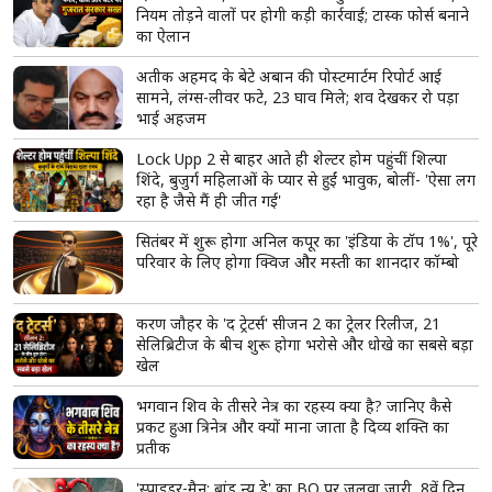
नियम तोड़ने वालों पर होगी कड़ी कार्रवाई; टास्क फोर्स बनाने
का ऐलान
अतीक अहमद के बेटे अबान की पोस्टमार्टम रिपोर्ट आई
सामने, लंग्स-लीवर फटे, 23 घाव मिले; शव देखकर रो पड़ा
भाई अहजम
Lock Upp 2 से बाहर आते ही शेल्टर होम पहुंचीं शिल्पा
शिंदे, बुजुर्ग महिलाओं के प्यार से हुईं भावुक, बोलीं- 'ऐसा लग
रहा है जैसे मैं ही जीत गई'
सितंबर में शुरू होगा अनिल कपूर का 'इंडिया के टॉप 1%', पूरे
परिवार के लिए होगा क्विज और मस्ती का शानदार कॉम्बो
करण जौहर के 'द ट्रेटर्स' सीजन 2 का ट्रेलर रिलीज, 21
सेलिब्रिटीज के बीच शुरू होगा भरोसे और धोखे का सबसे बड़ा
खेल
भगवान शिव के तीसरे नेत्र का रहस्य क्या है? जानिए कैसे
प्रकट हुआ त्रिनेत्र और क्यों माना जाता है दिव्य शक्ति का
प्रतीक
'स्पाइडर-मैन: ब्रांड न्यू डे' का BO पर जलवा जारी, 8वें दिन