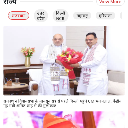
राज्य
View More
उत्तर
दिल्ली
राजस्थान
महाराष्ट्र
हरियाणा
गु
प्रदेश
NCR
राजस्थान विधानसभा के मानसून सत्र से पहले दिल्ली पहुंचे CM भजनलाल, केंद्रीय
गृह मंत्री अमित शाह से की मुलाकात